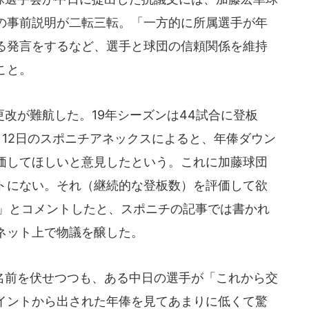
の事前説明が二転三転。「一方的に所属選手が年
る発言をするなど、選手と球団の信頼関係を維持
こと。
改が難航した。19年シーズンは44試合に登板
11月12日のスポニチアネックスによると、年俸ダウン
価してほしいと意見したという。これに加藤球団
トにない。それ（継続的な登板数）を評価して欲
い」とコメントしたと、スポニチの記事では書かれ
ネット上で物議を醸した。
」は名前を伏せつつも、ある中日の選手が「これから交
イントから出された年俸を見てあまりに低くて驚