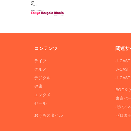
足。
コンテンツ
関連サ
ライフ
J-CAS
グルメ
J-CAS
デジタル
J-CA
健康
BOOK
エンタメ
東京バ
セール
Jタウン
おうちスタイル
ゼロま