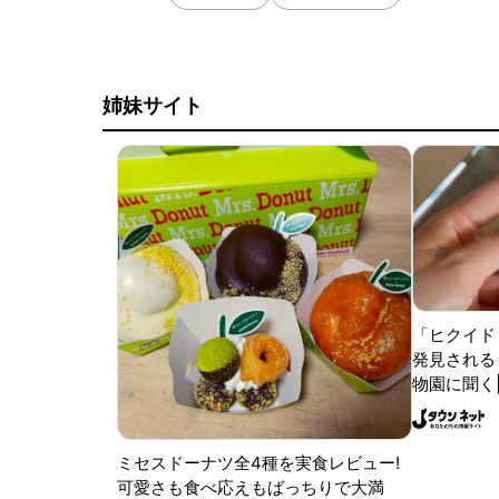
姉妹サイト
「ヒクイド
発見される 
物園に聞く
ミセスドーナツ全4種を実食レビュー!
可愛さも食べ応えもばっちりで大満