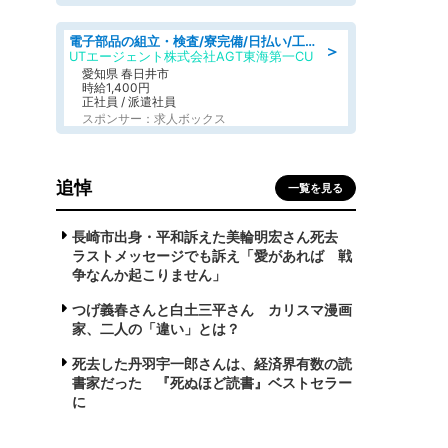
電子部品の組立・検査/寮完備/日払い/工場・製造
＞
UTエージェント株式会社AGT東海第一CU
愛知県 春日井市
時給1,400円
正社員 / 派遣社員
スポンサー：求人ボックス
追悼
一覧を見る
長崎市出身・平和訴えた美輪明宏さん死去
ラストメッセージでも訴え「愛があれば 戦
争なんか起こりません」
つげ義春さんと白土三平さん カリスマ漫画
家、二人の「違い」とは？
死去した丹羽宇一郎さんは、経済界有数の読
書家だった 『死ぬほど読書』ベストセラー
に