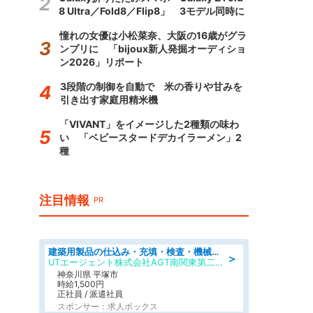
8 Ultra／Fold8／Flip8」 3モデル同時に
憧れの女優は小松菜奈、大阪の16歳がグラ
ンプリに 「bijoux新人発掘オーディショ
ン2026」リポート
3段階の制御を自動で 米の香りや甘みを
引き出す家庭用精米機
「VIVANT」をイメージした2種類の味わ
い 「ベビースタードデカイラーメン」2
種
注目情報
PR
建築用製品の仕込み・充填・検査・機械操作/寮完備/日払い/工場・製造
＞
UTエージェント株式会社AGT南関東第二CU
神奈川県 平塚市
時給1,500円
正社員 / 派遣社員
スポンサー：求人ボックス