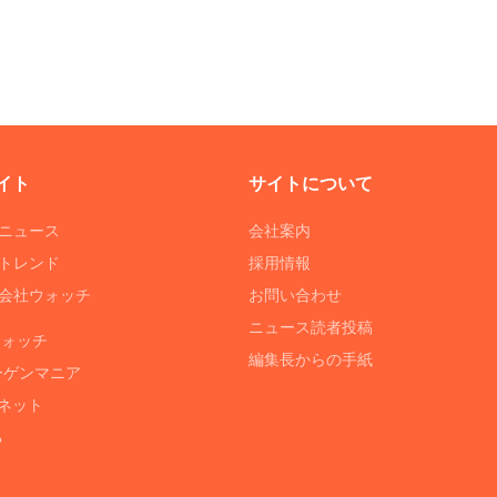
イト
サイトについて
Tニュース
会社案内
Tトレンド
採用情報
ST会社ウォッチ
お問い合わせ
ニュース読者投稿
ウォッチ
編集長からの手紙
ーゲンマニア
ネット
る