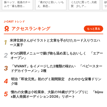
振ベッツ、低迷のチー
「夜のひと笑い」いち
くたびに買って...大絶
紗
ムで「最も懸念...
え、新恋...
賛 少しア...
リ
J-CAST トレンド
アクセスランキング
もっと見る
米津玄師さんがイラストと文章を手がけたカード入りウエハ
ース菓子
6つの調理メニューで揚げ物も温め直しもおいしく 「エアー
オーブン」
「VIVANT」をイメージした2種類の味わい 「ベビースター
ドデカイラーメン」2種
明治「即攻元気」初のグミ期間限定 さわやかな栄養ドリン
ク味
憧れの女優は小松菜奈、大阪の16歳がグランプリに 「bijou
x新人発掘オーディション2026」リポート