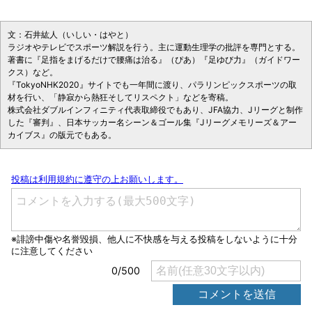
文：石井紘人（いしい・はやと）
ラジオやテレビでスポーツ解説を行う。主に運動生理学の批評を専門とする。
著書に『足指をまげるだけで腰痛は治る』（ぴあ）『足ゆび力』（ガイドワー
クス）など。
『TokyoNHK2020』サイトでも一年間に渡り、パラリンピックスポーツの取
材を行い、「静寂から熱狂そしてリスペクト」などを寄稿。
株式会社ダブルインフィニティ代表取締役でもあり、JFA協力、Jリーグと制作
した『審判』、日本サッカー名シーン＆ゴール集『Jリーグメモリーズ＆アー
カイブス』の版元でもある。