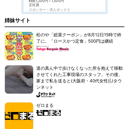
時給1,200円～1,500円
正社員
スポンサー：求人ボックス
姉妹サイト
松のや「総菜クーポン」が8月12日15時で終
了に。「ロースかつ定食」500円は継続
道の真ん中で歩けなくなった所を抱えて移動
させてくれた工事現場のスタッフ。その後、
家まで私を送ると(大阪府・40代女性)|Jタウ
ンネット
ゼロまる