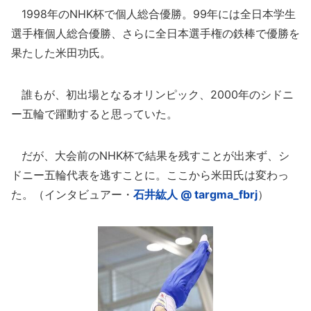
1998年のNHK杯で個人総合優勝。99年には全日本学生
選手権個人総合優勝、さらに全日本選手権の鉄棒で優勝を
果たした米田功氏。
誰もが、初出場となるオリンピック、2000年のシドニ
ー五輪で躍動すると思っていた。
だが、大会前のNHK杯で結果を残すことが出来ず、シ
ドニー五輪代表を逃すことに。ここから米田氏は変わっ
た。（インタビュアー・
石井紘人 @ targma_fbrj
）