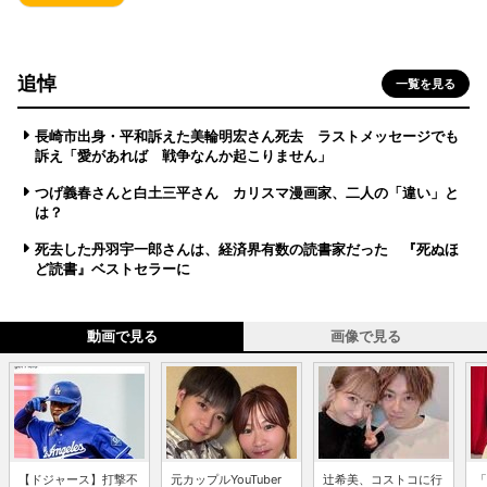
追悼
一覧を見る
長崎市出身・平和訴えた美輪明宏さん死去 ラストメッセージでも
訴え「愛があれば 戦争なんか起こりません」
つげ義春さんと白土三平さん カリスマ漫画家、二人の「違い」と
は？
死去した丹羽宇一郎さんは、経済界有数の読書家だった 『死ぬほ
ど読書』ベストセラーに
動画で見る
画像で見る
【ドジャース】打撃不
元カップルYouTuber
辻希美、コストコに行
「