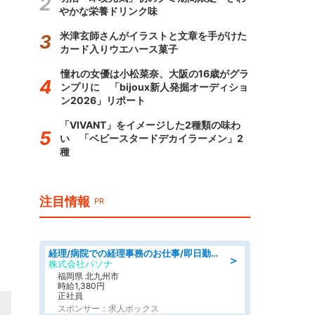
やかな栄養ドリンク味
米津玄師さんがイラストと文章を手がけた
カード入りウエハース菓子
憧れの女優は小松菜奈、大阪の16歳がグラ
ンプリに 「bijoux新人発掘オーディショ
ン2026」リポート
「VIVANT」をイメージした2種類の味わ
い 「ベビースタードデカイラーメン」2
種
注目情報
PR
経理/病院での経理事務のお仕事/即日勤務可/車通勤可/経理/一般事務
＞
株式会社パソナ
福岡県 北九州市
時給1,380円
正社員
スポンサー：求人ボックス