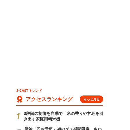
ミ
J-CAST トレンド
アクセスランキング
もっと見る
3段階の制御を自動で 米の香りや甘みを引
き出す家庭用精米機
明治「即攻元気」初のグミ期間限定 さわ