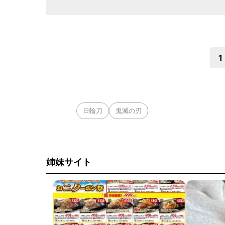
1
日輪刀
鬼滅の刃
姉妹サイト