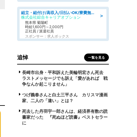
組立・組付け/高収入/日払いOK/寮費無料/交替制/20・30・40代活躍中
＞
株式会社綜合キャリアオプション
熊本県 菊陽町
時給1,600円～2,000円
正社員 / 派遣社員
スポンサー：求人ボックス
追悼
一覧を見る
長崎市出身・平和訴えた美輪明宏さん死去
ラストメッセージでも訴え「愛があれば 戦
争なんか起こりません」
つげ義春さんと白土三平さん カリスマ漫画
家、二人の「違い」とは？
死去した丹羽宇一郎さんは、経済界有数の読
書家だった 『死ぬほど読書』ベストセラー
に