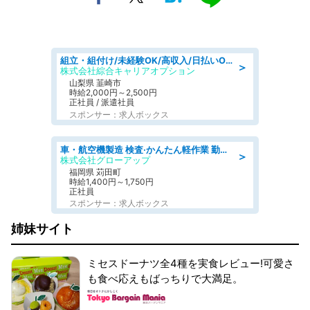
組立・組付け/未経験OK/高収入/日払いOK/寮費無料/日勤
＞
株式会社綜合キャリアオプション
山梨県 韮崎市
時給2,000円～2,500円
正社員 / 派遣社員
スポンサー：求人ボックス
車・航空機製造 検査·かんたん軽作業 勤務形態が選べる 現場まで送迎あり
＞
株式会社グローアップ
福岡県 苅田町
時給1,400円～1,750円
正社員
スポンサー：求人ボックス
姉妹サイト
ミセスドーナツ全4種を実食レビュー!可愛さ
も食べ応えもばっちりで大満足。