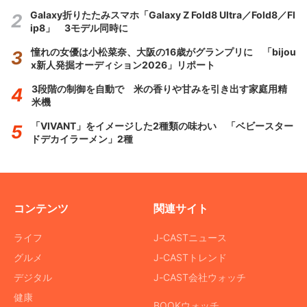
Galaxy折りたたみスマホ「Galaxy Z Fold8 Ultra／Fold8／Fl
ip8」 3モデル同時に
憧れの女優は小松菜奈、大阪の16歳がグランプリに 「bijou
x新人発掘オーディション2026」リポート
3段階の制御を自動で 米の香りや甘みを引き出す家庭用精
米機
「VIVANT」をイメージした2種類の味わい 「ベビースター
ドデカイラーメン」2種
コンテンツ
関連サイト
ライフ
J-CASTニュース
グルメ
J-CASTトレンド
デジタル
J-CAST会社ウォッチ
健康
BOOKウォッチ