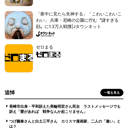
「夜中に見たら失神する」「こわいこわいこ
わい」 兵庫・尼崎の公園に佇む〝謎すぎる
顔〟に1.3万人戦慄|Jタウンネット
ゼロまる
追悼
一覧を見る
長崎市出身・平和訴えた美輪明宏さん死去 ラストメッセージでも
訴え「愛があれば 戦争なんか起こりません」
つげ義春さんと白土三平さん カリスマ漫画家、二人の「違い」と
は？