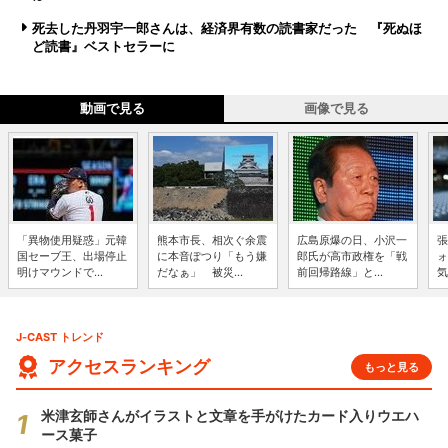
死去した丹羽宇一郎さんは、経済界有数の読書家だった 『死ぬほ
ど読書』ベストセラーに
動画で見る
画像で見る
「異物使用疑惑」元韓
熊本市長、相次ぐ余震
広島原爆の日、小沢一
張
国セーブ王、出場停止
に本音ぽつり「もう嫌
郎氏が高市政権を「戦
ォ
明けマウンドで...
だなぁ」 被災...
前回帰路線」と...
気
J-CAST トレンド
アクセスランキング
もっと見る
米津玄師さんがイラストと文章を手がけたカード入りウエハ
ース菓子