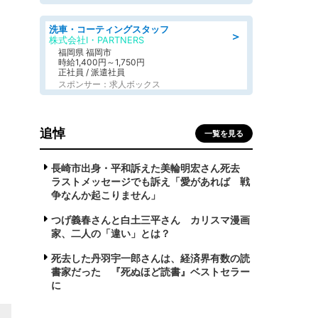
洗車・コーティングスタッフ
＞
株式会社I・PARTNERS
福岡県 福岡市
時給1,400円～1,750円
正社員 / 派遣社員
スポンサー：求人ボックス
追悼
一覧を見る
長崎市出身・平和訴えた美輪明宏さん死去
ラストメッセージでも訴え「愛があれば 戦
争なんか起こりません」
つげ義春さんと白土三平さん カリスマ漫画
家、二人の「違い」とは？
死去した丹羽宇一郎さんは、経済界有数の読
書家だった 『死ぬほど読書』ベストセラー
に