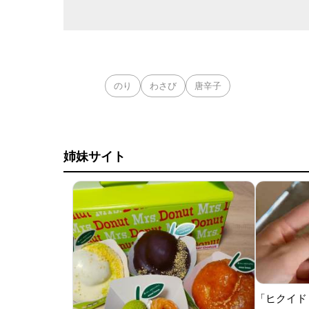
のり
わさび
唐辛子
姉妹サイト
「ヒクイド