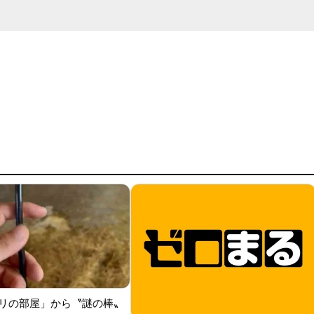
リの部屋」から〝謎の棒〟