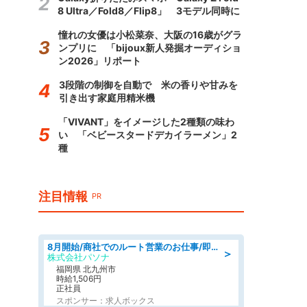
8 Ultra／Fold8／Flip8」 3モデル同時に
憧れの女優は小松菜奈、大阪の16歳がグラ
ンプリに 「bijoux新人発掘オーディショ
ン2026」リポート
3段階の制御を自動で 米の香りや甘みを
引き出す家庭用精米機
「VIVANT」をイメージした2種類の味わ
い 「ベビースタードデカイラーメン」2
種
注目情報
PR
8月開始/商社でのルート営業のお仕事/即日勤務可/車通勤可/営業
＞
株式会社パソナ
福岡県 北九州市
時給1,506円
正社員
スポンサー：求人ボックス