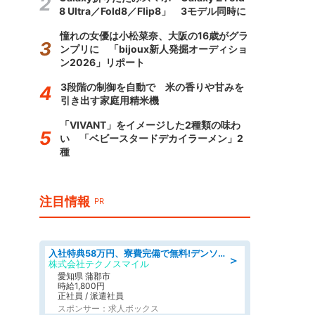
8 Ultra／Fold8／Flip8」 3モデル同時に
憧れの女優は小松菜奈、大阪の16歳がグラ
ンプリに 「bijoux新人発掘オーディショ
ン2026」リポート
3段階の制御を自動で 米の香りや甘みを
引き出す家庭用精米機
「VIVANT」をイメージした2種類の味わ
い 「ベビースタードデカイラーメン」2
種
注目情報
PR
入社特典58万円、寮費完備で無料!デンソーで働こう!自動車工場で小型部品の検査業務 denso aichi
＞
株式会社テクノスマイル
愛知県 蒲郡市
時給1,800円
正社員 / 派遣社員
スポンサー：求人ボックス