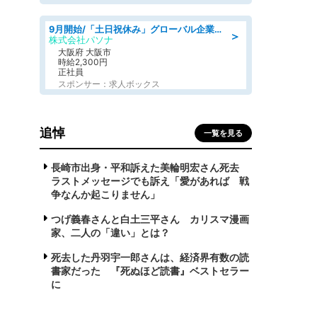
9月開始/「土日祝休み」グローバル企業での産業保健のお仕事/保健師/高時給/残業なし/服装自由
＞
株式会社パソナ
大阪府 大阪市
時給2,300円
正社員
スポンサー：求人ボックス
追悼
一覧を見る
長崎市出身・平和訴えた美輪明宏さん死去
ラストメッセージでも訴え「愛があれば 戦
争なんか起こりません」
つげ義春さんと白土三平さん カリスマ漫画
家、二人の「違い」とは？
死去した丹羽宇一郎さんは、経済界有数の読
書家だった 『死ぬほど読書』ベストセラー
に