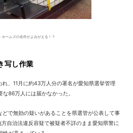
・ホームズの名作がよみがえる！？
き写し作業
われ、11月に約43万人分の署名が愛知県選挙管理
要な86万人には届かなかった。
などで無効の疑いがあることを県選管が公表して事
が地方自治法違反容疑で被疑者不詳のまま愛知県警に