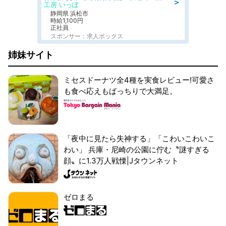
＞
工房 いっぽ
静岡県 浜松市
時給1,100円
正社員
スポンサー：求人ボックス
姉妹サイト
ミセスドーナツ全4種を実食レビュー!可愛さ
も食べ応えもばっちりで大満足。
「夜中に見たら失神する」「こわいこわいこ
わい」 兵庫・尼崎の公園に佇む〝謎すぎる
顔〟に1.3万人戦慄|Jタウンネット
ゼロまる