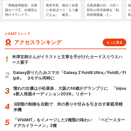
「異物使用疑惑」元韓
熊本市長、相次ぐ余震
広島原爆の日、小沢一
張
国セーブ王、出場停止
に本音ぽつり「もう嫌
郎氏が高市政権を「戦
ォ
明けマウンドで...
だなぁ」 被災...
前回帰路線」と...
気
J-CAST トレンド
アクセスランキング
もっと見る
米津玄師さんがイラストと文章を手がけたカード入りウエハ
ース菓子
Galaxy折りたたみスマホ「Galaxy Z Fold8 Ultra／Fold8／Fl
ip8」 3モデル同時に
憧れの女優は小松菜奈、大阪の16歳がグランプリに 「bijou
x新人発掘オーディション2026」リポート
3段階の制御を自動で 米の香りや甘みを引き出す家庭用精
米機
「VIVANT」をイメージした2種類の味わい 「ベビースター
ドデカイラーメン」2種