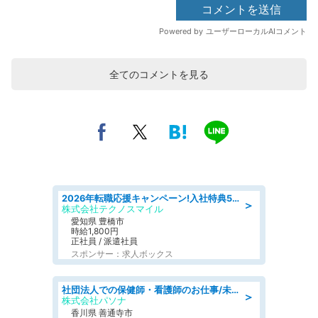
全てのコメントを見る
2026年転職応援キャンペーン!入社特典58万円/デンソーで働こう!自動車工場で小型部品の検査業務 denso aichi
＞
株式会社テクノスマイル
愛知県 豊橋市
時給1,800円
正社員 / 派遣社員
スポンサー：求人ボックス
社団法人での保健師・看護師のお仕事/未経験OK/要資格:普通免許、保健師、正看護師
＞
株式会社パソナ
香川県 善通寺市