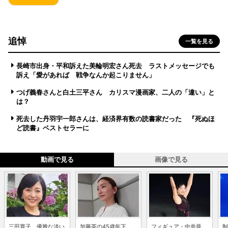
追悼
一覧を見る
長崎市出身・平和訴えた美輪明宏さん死去 ラストメッセージでも
訴え「愛があれば 戦争なんか起こりません」
つげ義春さんと白土三平さん カリスマ漫画家、二人の「違い」と
は？
死去した丹羽宇一郎さんは、経済界有数の読書家だった 『死ぬほ
ど読書』ベストセラーに
動画で見る
画像で見る
三田寛子、優雅な淡い
加藤茶の45歳年下
フィギュア・中井亜
制