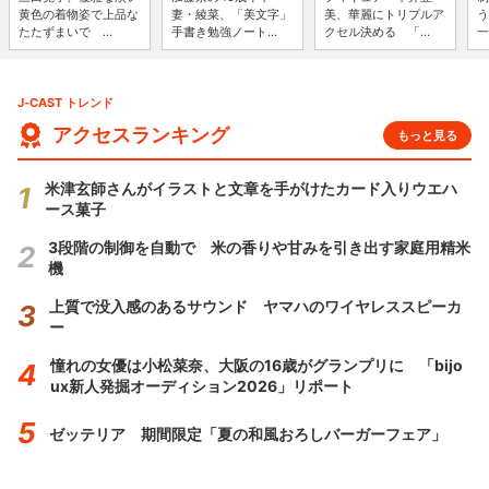
黄色の着物姿で上品な
妻・綾菜、「美文字」
美、華麗にトリプルア
う
たたずまいで ...
手書き勉強ノート...
クセル決める 「...
一
J-CAST トレンド
アクセスランキング
もっと見る
米津玄師さんがイラストと文章を手がけたカード入りウエハ
ース菓子
3段階の制御を自動で 米の香りや甘みを引き出す家庭用精米
機
上質で没入感のあるサウンド ヤマハのワイヤレススピーカ
ー
憧れの女優は小松菜奈、大阪の16歳がグランプリに 「bijo
ux新人発掘オーディション2026」リポート
ゼッテリア 期間限定「夏の和風おろしバーガーフェア」