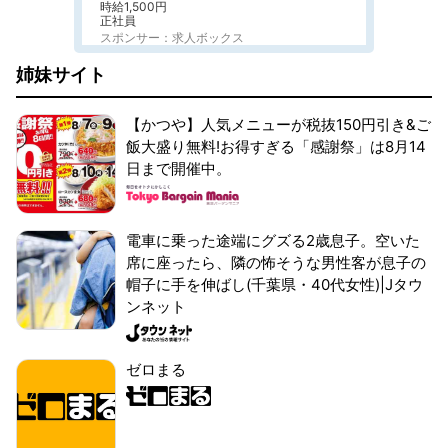
時給1,500円
正社員
スポンサー：求人ボックス
姉妹サイト
【かつや】人気メニューが税抜150円引き&ご
飯大盛り無料!お得すぎる「感謝祭」は8月14
日まで開催中。
電車に乗った途端にグズる2歳息子。空いた
席に座ったら、隣の怖そうな男性客が息子の
帽子に手を伸ばし(千葉県・40代女性)|Jタウ
ンネット
ゼロまる