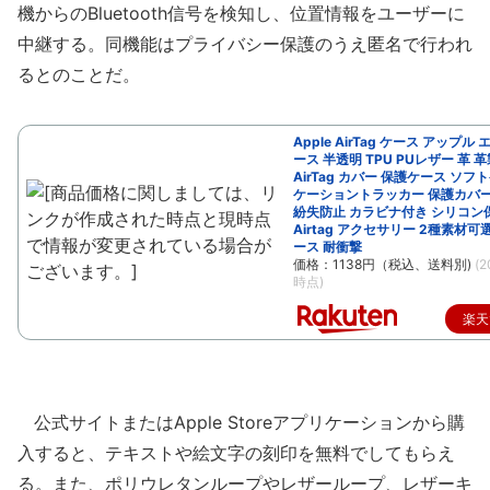
機からのBluetooth信号を検知し、位置情報をユーザーに
中継する。同機能はプライバシー保護のうえ匿名で行われ
るとのことだ。
Apple AirTag ケース アップル
ース 半透明 TPU PUレザー 革 革製
AirTag カバー 保護ケース ソフ
ケーショントラッカー 保護カバー
紛失防止 カラビナ付き シリコン
Airtag アクセサリー 2種素材可
ース 耐衝撃
価格：1138円（税込、送料別)
(2
時点)
楽天
公式サイトまたはApple Storeアプリケーションから購
入すると、テキストや絵文字の刻印を無料でしてもらえ
る。また、ポリウレタンループやレザーループ、レザーキ