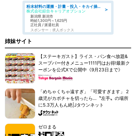
粉末材料の運搬・計量・投入・キカイ操作/オンライン登録
＞
株式会社綜合キャリアオプション
新潟県 新潟市
時給1,300円～1,625円
正社員 / 派遣社員
スポンサー：求人ボックス
姉妹サイト
【ステーキガスト】ライス・パン食べ放題&
スープバー付きメニュー1111円はお得!最新ク
ーポンを公式Xで公開中《9月23日まで》
「めちゃくちゃ遠すぎ」「可愛すぎます」 2
歳児がカボチャを切ったら...〝左手〟の場所
に5.3万人もん絶|Jタウンネット
ゼロまる