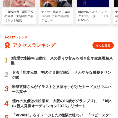
「鬼滅の刃」禰豆子役
ナイツ・塙宣之、You
解散のレペゼンフォッ
女
の声優・鬼頭明里の姿
Tuberヒカルの落語家
クス元リーダー・DJ S
利
にネット騒然 ...
デビュー...
HACHO...
ッ
J-CAST トレンド
アクセスランキング
もっと見る
3段階の制御を自動で 米の香りや甘みを引き出す家庭用精米
機
明治「即攻元気」初のグミ期間限定 さわやかな栄養ドリン
ク味
米津玄師さんがイラストと文章を手がけたカード入りウエハ
ース菓子
憧れの女優は小松菜奈、大阪の16歳がグランプリに 「bijo
ux新人発掘オーディション2026」リポート
「VIVANT」をイメージした2種類の味わい 「ベビースター