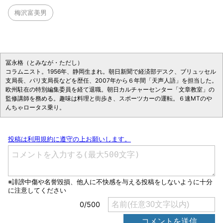
梅沢富美男
冨永格（とみなが・ただし）
コラムニスト。1956年、静岡生まれ。朝日新聞で経済部デスク、ブリュッセル
支局長、パリ支局長などを歴任、2007年から６年間「天声人語」を担当した。
欧州駐在の特別編集委員を経て退職。朝日カルチャーセンター「文章教室」の
監修講師を務める。趣味は料理と街歩き、スポーツカーの運転。６速MTのや
んちゃロータス乗り。