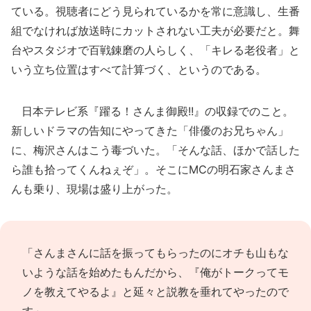
ている。視聴者にどう見られているかを常に意識し、生番
組でなければ放送時にカットされない工夫が必要だと。舞
台やスタジオで百戦錬磨の人らしく、「キレる老役者」と
いう立ち位置はすべて計算づく、というのである。
日本テレビ系『躍る！さんま御殿!!』の収録でのこと。
新しいドラマの告知にやってきた「俳優のお兄ちゃん」
に、梅沢さんはこう毒づいた。「そんな話、ほかで話した
ら誰も拾ってくんねぇぞ」。そこにMCの明石家さんまさ
んも乗り、現場は盛り上がった。
「さんまさんに話を振ってもらったのにオチも山もな
いような話を始めたもんだから、『俺がトークってモ
ノを教えてやるよ』と延々と説教を垂れてやったので