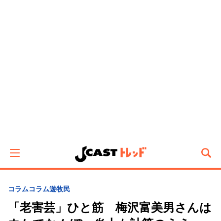
コラム
コラム遊牧民
「老害芸」ひと筋 梅沢富美男さんは