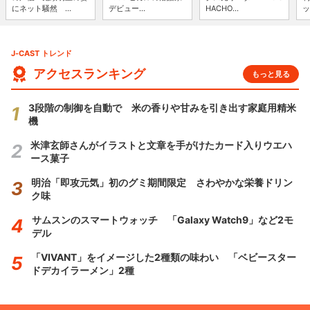
にネット騒然 ...
デビュー...
HACHO...
ッ
J-CAST トレンド
アクセスランキング
もっと見る
3段階の制御を自動で 米の香りや甘みを引き出す家庭用精米
機
米津玄師さんがイラストと文章を手がけたカード入りウエハ
ース菓子
明治「即攻元気」初のグミ期間限定 さわやかな栄養ドリン
ク味
サムスンのスマートウォッチ 「Galaxy Watch9」など2モ
デル
「VIVANT」をイメージした2種類の味わい 「ベビースター
ドデカイラーメン」2種