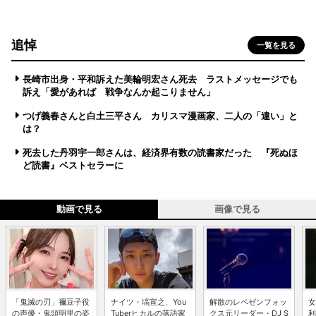
追悼
一覧を見る
長崎市出身・平和訴えた美輪明宏さん死去 ラストメッセージでも
訴え「愛があれば 戦争なんか起こりません」
つげ義春さんと白土三平さん カリスマ漫画家、二人の「違い」と
は？
死去した丹羽宇一郎さんは、経済界有数の読書家だった 『死ぬほ
ど読書』ベストセラーに
動画で見る
画像で見る
「鬼滅の刃」禰豆子役
ナイツ・塙宣之、You
解散のレペゼンフォッ
女
の声優・鬼頭明里の姿
Tuberヒカルの落語家
クス元リーダー・DJ S
利