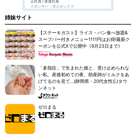
正社員 / 派遣社員
スポンサー：求人ボックス
姉妹サイト
【ステーキガスト】ライス・パン食べ放題&
スープバー付きメニュー1111円はお得!最新ク
ーポンを公式Xで公開中《9月23日まで》
「多指症」で生まれた娘と、受け止められな
い私。産後初めての夜、助産師がミルクをあ
げてるのを見て...(静岡県・20代女性)|Jタウ
ンネット
ゼロまる