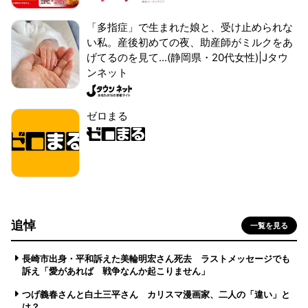
「多指症」で生まれた娘と、受け止められな
い私。産後初めての夜、助産師がミルクをあ
げてるのを見て...(静岡県・20代女性)|Jタウ
ンネット
ゼロまる
追悼
一覧を見る
長崎市出身・平和訴えた美輪明宏さん死去 ラストメッセージでも
訴え「愛があれば 戦争なんか起こりません」
つげ義春さんと白土三平さん カリスマ漫画家、二人の「違い」と
は？