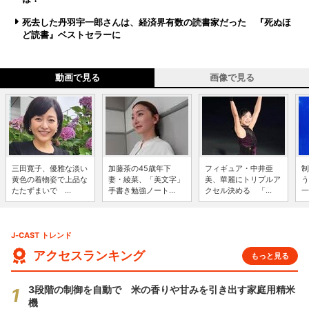
死去した丹羽宇一郎さんは、経済界有数の読書家だった 『死ぬほ
ど読書』ベストセラーに
動画で見る
画像で見る
三田寛子、優雅な淡い
加藤茶の45歳年下
フィギュア・中井亜
制
黄色の着物姿で上品な
妻・綾菜、「美文字」
美、華麗にトリプルア
う
たたずまいで ...
手書き勉強ノート...
クセル決める 「...
一
J-CAST トレンド
アクセスランキング
もっと見る
3段階の制御を自動で 米の香りや甘みを引き出す家庭用精米
機