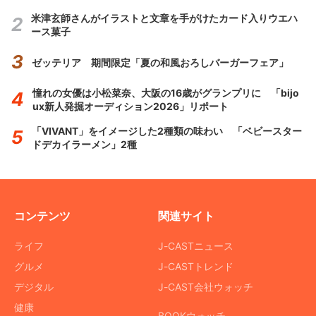
米津玄師さんがイラストと文章を手がけたカード入りウエハ
ース菓子
ゼッテリア 期間限定「夏の和風おろしバーガーフェア」
憧れの女優は小松菜奈、大阪の16歳がグランプリに 「bijo
ux新人発掘オーディション2026」リポート
「VIVANT」をイメージした2種類の味わい 「ベビースター
ドデカイラーメン」2種
コンテンツ
関連サイト
ライフ
J-CASTニュース
グルメ
J-CASTトレンド
デジタル
J-CAST会社ウォッチ
健康
BOOKウォッチ