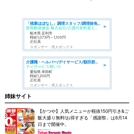
「残業ほぼなし」調理スタッフ/調理師免許必須/正職員/日勤のみ/介護付き有料老人ホーム/社会保障完備
＞
群馬郵便逓送 株式会社/介護付有料老人ホーム ふる里
栃木県 足利市
時給1,073円～1,100円
正社員
スポンサー：求人ボックス
介護職・ヘルパー/デイサービス/額田郡幸田町/JR東海道本線 幸田/愛知県
＞
デイサービス燈いろ
愛知県 幸田町
時給1,200円
正社員
スポンサー：求人ボックス
姉妹サイト
【かつや】人気メニューが税抜150円引き&ご
飯大盛り無料!お得すぎる「感謝祭」は8月14
日まで開催中。