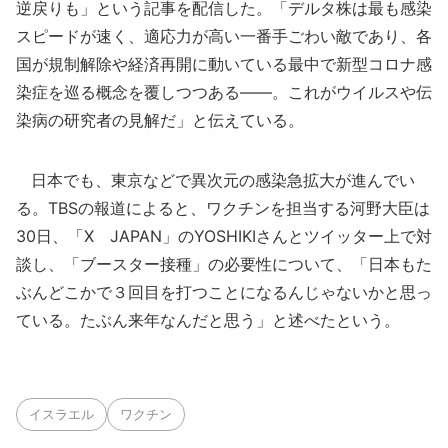
逆戻りも」という記事を配信した。「デルタ株は最も感染
スピードが速く、適応力が高い一番手ごわい敵であり、各
国が規制解除や経済再開に動いている最中で新型コロナ感
染症を巡る概念を覆しつつある――。これがウイルスや伝
染病の研究者の見解だ」と伝えている。
日本でも、東京などで異次元の感染急拡大が進んでい
る。TBSの報道によると、ワクチンを担当する河野大臣は
30日、「X JAPAN」のYOSHIKIさんとツイッター上で対
談し、「ブースター接種」の必要性について、「日本もた
ぶんどこかで３回目を打つことになるんじゃないかと思っ
ている。たぶん来年なんだと思う」と述べたという。
イスラエル
ワクチン