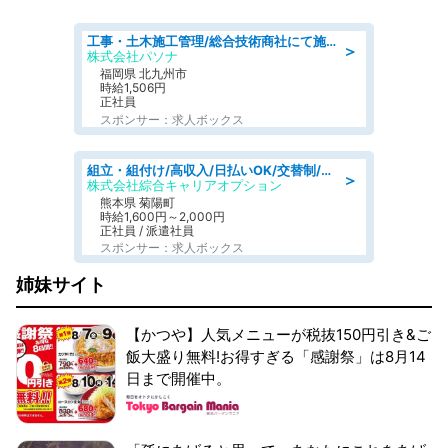
工事・土木施工管理/総合技術商社にて施工管理のお仕事/即日勤務可/車通勤可/工事・土木施工管理/生産・品質管理
＞
株式会社パソナ
福岡県 北九州市
時給1,506円
正社員
スポンサー：求人ボックス
組立・組付け/高収入/日払いOK/交替制/20・30・40代活躍中/製造 工場
＞
株式会社綜合キャリアオプション
熊本県 菊陽町
時給1,600円～2,000円
正社員 / 派遣社員
スポンサー：求人ボックス
姉妹サイト
【かつや】人気メニューが税抜150円引き&ご
飯大盛り無料!お得すぎる「感謝祭」は8月14
日まで開催中。