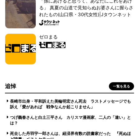
「孫にあげると思って、あなたにこれをあげ
る」 真夏の山道で見知らぬお婆さんに握らさ
れたもの(山口県・30代女性)|Jタウンネット
ゼロまる
追悼
一覧を見る
長崎市出身・平和訴えた美輪明宏さん死去 ラストメッセージでも
訴え「愛があれば 戦争なんか起こりません」
つげ義春さんと白土三平さん カリスマ漫画家、二人の「違い」と
は？
死去した丹羽宇一郎さんは、経済界有数の読書家だった 『死ぬほ