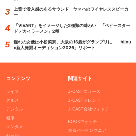
上質で没入感のあるサウンド ヤマハのワイヤレススピーカ
ー
「VIVANT」をイメージした2種類の味わい 「ベビースター
ドデカイラーメン」2種
憧れの女優は小松菜奈、大阪の16歳がグランプリに 「bijou
x新人発掘オーディション2026」リポート
コンテンツ
関連サイト
ライフ
J-CASTニュース
グルメ
J-CASTトレンド
デジタル
J-CAST会社ウォッチ
健康
BOOKウォッチ
エンタメ
東京バーゲンマニア
セール