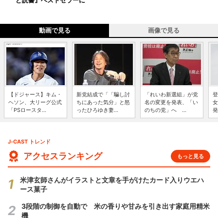
ど読書』ベストセラーに
動画で見る
画像で見る
【ドジャース】キム・
新党結成で「「騙し討
「れいわ新選組」が党
登
ヘソン、大リーグ公式
ちにあった気分」と怒
名の変更を発表、「い
女
「PSロースタ...
ったひろゆき妻...
のちの党」へ ...
発
J-CAST トレンド
アクセスランキング
もっと見る
米津玄師さんがイラストと文章を手がけたカード入りウエハ
ース菓子
3段階の制御を自動で 米の香りや甘みを引き出す家庭用精米
機