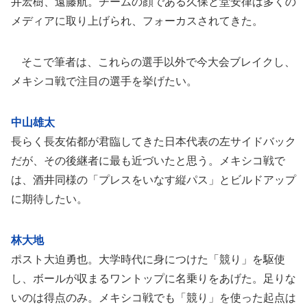
井宏樹、遠藤航。チームの顔である久保と堂安律は多くの
メディアに取り上げられ、フォーカスされてきた。
そこで筆者は、これらの選手以外で今大会ブレイクし、
メキシコ戦で注目の選手を挙げたい。
中山雄太
長らく長友佑都が君臨してきた日本代表の左サイドバック
だが、その後継者に最も近づいたと思う。メキシコ戦で
は、酒井同様の「プレスをいなす縦パス」とビルドアップ
に期待したい。
林大地
ポスト大迫勇也。大学時代に身につけた「競り」を駆使
し、ボールが収まるワントップに名乗りをあげた。足りな
いのは得点のみ。メキシコ戦でも「競り」を使った起点は