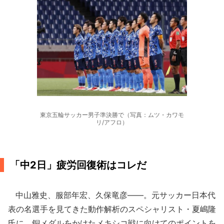
東京五輪サッカー男子準決勝で（写真：ムツ・カワモ
リ/アフロ）
「中2日」疲労回復術はコレだ
中山雅史、服部年宏、久保竜彦――。元サッカー日本代
表の名選手を見てきた動作解析のスペシャリスト・夏嶋隆
氏に、銅メダルをかけたメキシコ戦に向けてのポイントを