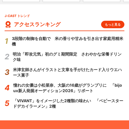
J-CAST トレンド
アクセスランキング
もっと見る
3段階の制御を自動で 米の香りや甘みを引き出す家庭用精米
機
明治「即攻元気」初のグミ期間限定 さわやかな栄養ドリン
ク味
米津玄師さんがイラストと文章を手がけたカード入りウエハ
ース菓子
憧れの女優は小松菜奈、大阪の16歳がグランプリに 「bijo
ux新人発掘オーディション2026」リポート
「VIVANT」をイメージした2種類の味わい 「ベビースター
ドデカイラーメン」2種