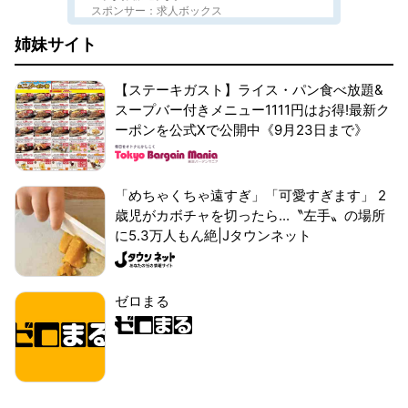
スポンサー：求人ボックス
姉妹サイト
【ステーキガスト】ライス・パン食べ放題&
スープバー付きメニュー1111円はお得!最新ク
ーポンを公式Xで公開中《9月23日まで》
「めちゃくちゃ遠すぎ」「可愛すぎます」 2
歳児がカボチャを切ったら...〝左手〟の場所
に5.3万人もん絶|Jタウンネット
ゼロまる