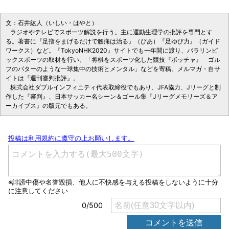
文：石井紘人（いしい・はやと）
ラジオやテレビでスポーツ解説を行う。主に運動生理学の批評を専門とす
る。著書に『足指をまげるだけで腰痛は治る』（ぴあ）『足ゆび力』（ガイド
ワークス）など。『TokyoNHK2020』サイトでも一年間に渡り、パラリンピ
ックスポーツの取材を行い、「将棋をスポーツ化した競技『ボッチャ』 ゴル
フのパターのような一球集中の技術とメンタル」などを寄稿。メルマガ・自サ
イトは『週刊審判批評』。
株式会社ダブルインフィニティ代表取締役でもあり、JFA協力、Jリーグと制
作した『審判』、日本サッカー名シーン＆ゴール集『Jリーグメモリーズ＆ア
ーカイブス』の版元でもある。