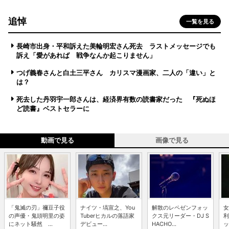
追悼
一覧を見る
長崎市出身・平和訴えた美輪明宏さん死去 ラストメッセージでも
訴え「愛があれば 戦争なんか起こりません」
つげ義春さんと白土三平さん カリスマ漫画家、二人の「違い」と
は？
死去した丹羽宇一郎さんは、経済界有数の読書家だった 『死ぬほ
ど読書』ベストセラーに
動画で見る
画像で見る
「鬼滅の刃」禰豆子役
ナイツ・塙宣之、You
解散のレペゼンフォッ
女
の声優・鬼頭明里の姿
Tuberヒカルの落語家
クス元リーダー・DJ S
利
にネット騒然 ...
デビュー...
HACHO...
ッ