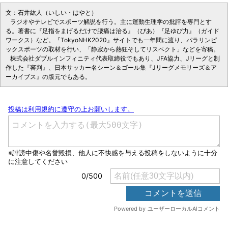
文：石井紘人（いしい・はやと）
ラジオやテレビでスポーツ解説を行う。主に運動生理学の批評を専門とす
る。著書に『足指をまげるだけで腰痛は治る』（ぴあ）『足ゆび力』（ガイド
ワークス）など。『TokyoNHK2020』サイトでも一年間に渡り、パラリンピ
ックスポーツの取材を行い、「静寂から熱狂そしてリスペクト」などを寄稿。
株式会社ダブルインフィニティ代表取締役でもあり、JFA協力、Jリーグと制
作した『審判』、日本サッカー名シーン＆ゴール集『Jリーグメモリーズ＆ア
ーカイブス』の版元でもある。