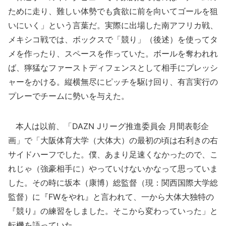
ために走り、難しい体勢でも貪欲に前を向いてゴールを狙
いにいく」という言葉だ。実際に出場した南アフリカ戦、
メキシコ戦では、ボックスで「競り」（後述）を使ってタ
メを作ったり、スペースを作っていた。ボールを奪われれ
ば、獰猛なファーストディフェンスとして相手にプレッシ
ャーをかける。縦横無尽にピッチを駆け回り、有言実行の
プレーでチームに勢いを与えた。
本人は以前、「DAZN Jリーグ推進委員会 月間表彰企
画」で「大阪体育大学（大体大）の最初の頃は右利きの右
サイドハーフでした。僕、あまり足速くなかったので、こ
れじゃ（強豪相手に）やっていけないかなって思っていま
した。その時に坂本（康博）総監督（現：関西国際大学総
監督）に『FWをやれ』と言われて、一から大体大独特の
『競り』の練習をしました。そこから変わっていった」と
転機を語っていた。