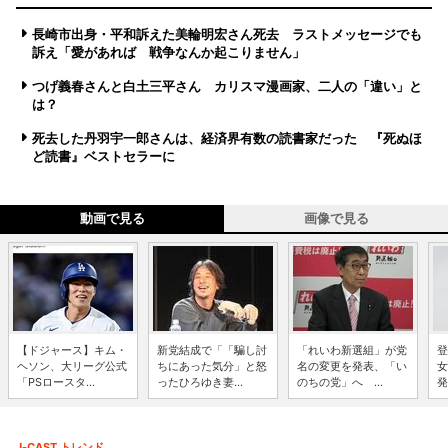
長崎市出身・平和訴えた美輪明宏さん死去 ラストメッセージでも
訴え「愛があれば 戦争なんか起こりません」
つげ義春さんと白土三平さん カリスマ漫画家、二人の「違い」と
は？
死去した丹羽宇一郎さんは、経済界有数の読書家だった 『死ぬほ
ど読書』ベストセラーに
動画で見る
画像で見る
【ドジャース】キム・
新党結成で「「騙し討
「れいわ新選組」が党
登
ヘソン、大リーグ公式
ちにあった気分」と怒
名の変更を発表、「い
女
「PSロースタ...
ったひろゆき妻...
のちの党」へ ...
発
J-CAST トレンド