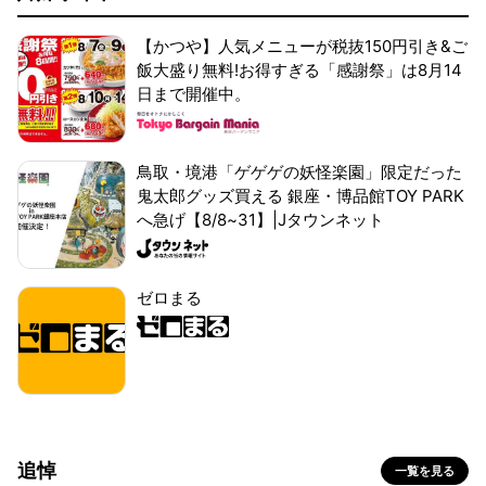
【かつや】人気メニューが税抜150円引き&ご
飯大盛り無料!お得すぎる「感謝祭」は8月14
日まで開催中。
鳥取・境港「ゲゲゲの妖怪楽園」限定だった
鬼太郎グッズ買える 銀座・博品館TOY PARK
へ急げ【8/8~31】|Jタウンネット
ゼロまる
追悼
一覧を見る