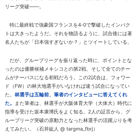
リーグ突破――。
特に最終戦で強豪国フランスを4-0で撃破したインパク
トは大きったようだ。それを物語るように、試合後には著
名人たちが「日本強すぎないか？」とツイートしている。
だが、グループリーグを振り返った時に、ポイントとな
ったのは優勝候補メキシコとの第2戦、そして全てのチー
ムがナーバスになる初戦だろう。この2試合は、フォワー
ド（FW）の林大地選手がいなければ違う試合になってい
た。
林選手は五輪前、筆者のインタビューに答えてくれ
た。
また筆者は、林選手が大阪体育大学（大体大）時代に
指導を受けた坂本康博氏をよく知る。2人の証言から、グ
ループリーグ突破の原動力となった林選手の活躍ぶりを考
えてみたい。（石井紘人 @ targma_fbrj）