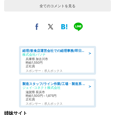
全てのコメントを見る
経理/飲食店運営会社での経理事務/即日勤務可/車通勤可/経理/一般事務
＞
株式会社パソナ
兵庫県 加古川市
時給1,550円
正社員
スポンサー：求人ボックス
製造スタッフ/ライン作業/工場・製造系 エンジン部品の機械加工/未経験可/昼食代無料
＞
ジェイ-コネクト株式会社
滋賀県 長浜市
時給1,500円～1,875円
正社員
スポンサー：求人ボックス
姉妹サイト