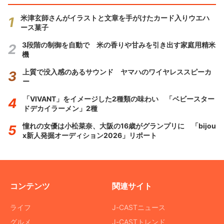
米津玄師さんがイラストと文章を手がけたカード入りウエハ
ース菓子
3段階の制御を自動で 米の香りや甘みを引き出す家庭用精米
機
上質で没入感のあるサウンド ヤマハのワイヤレススピーカ
ー
「VIVANT」をイメージした2種類の味わい 「ベビースター
ドデカイラーメン」2種
憧れの女優は小松菜奈、大阪の16歳がグランプリに 「bijou
x新人発掘オーディション2026」リポート
コンテンツ
関連サイト
ライフ
J-CASTニュース
グルメ
J-CASTトレンド