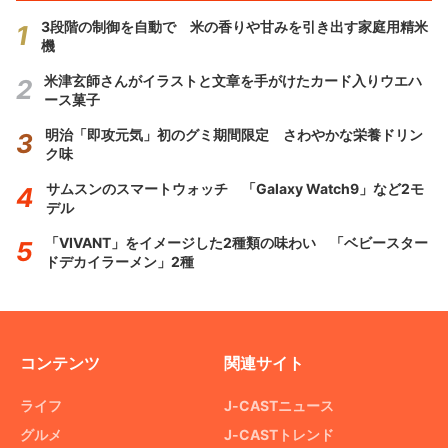
3段階の制御を自動で 米の香りや甘みを引き出す家庭用精米
機
米津玄師さんがイラストと文章を手がけたカード入りウエハ
ース菓子
明治「即攻元気」初のグミ期間限定 さわやかな栄養ドリン
ク味
サムスンのスマートウォッチ 「Galaxy Watch9」など2モ
デル
「VIVANT」をイメージした2種類の味わい 「ベビースター
ドデカイラーメン」2種
コンテンツ
関連サイト
ライフ
J-CASTニュース
グルメ
J-CASTトレンド