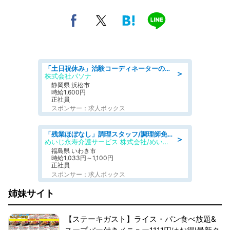
「土日祝休み」治験コーディネーターのお仕事/未経験OK
＞
株式会社パソナ
静岡県 浜松市
時給1,600円
正社員
スポンサー：求人ボックス
「残業ほぼなし」調理スタッフ/調理師免許必須/正職員/日勤のみ/住宅型有料老人ホーム
＞
めいじ永寿介護サービス 株式会社/めいじ永寿介護サービスセンター
福島県 いわき市
時給1,033円～1,100円
正社員
スポンサー：求人ボックス
姉妹サイト
【ステーキガスト】ライス・パン食べ放題&