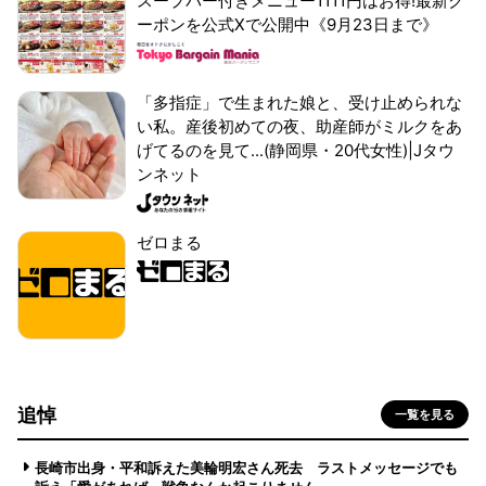
スープバー付きメニュー1111円はお得!最新ク
ーポンを公式Xで公開中《9月23日まで》
「多指症」で生まれた娘と、受け止められな
い私。産後初めての夜、助産師がミルクをあ
げてるのを見て...(静岡県・20代女性)|Jタウ
ンネット
ゼロまる
追悼
一覧を見る
長崎市出身・平和訴えた美輪明宏さん死去 ラストメッセージでも