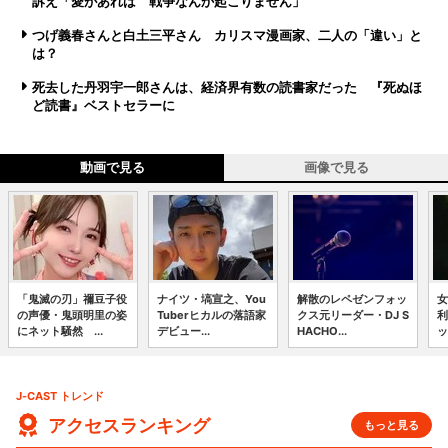
訴え「愛があれば 戦争なんか起こりません」
つげ義春さんと白土三平さん カリスマ漫画家、二人の「違い」と
は？
死去した丹羽宇一郎さんは、経済界有数の読書家だった 『死ぬほ
ど読書』ベストセラーに
動画で見る
画像で見る
「鬼滅の刃」禰豆子役
ナイツ・塙宣之、You
解散のレペゼンフォッ
女
の声優・鬼頭明里の姿
Tuberヒカルの落語家
クス元リーダー・DJ S
利
にネット騒然 ...
デビュー...
HACHO...
ッ
J-CAST トレンド
アクセスランキング
もっと見る