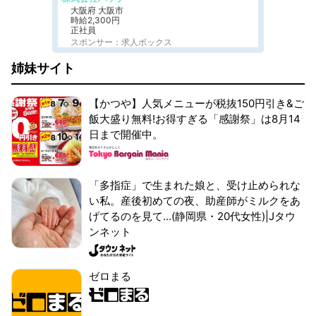
大阪府 大阪市
時給2,300円
正社員
スポンサー：求人ボックス
姉妹サイト
【かつや】人気メニューが税抜150円引き&ご
飯大盛り無料!お得すぎる「感謝祭」は8月14
日まで開催中。
「多指症」で生まれた娘と、受け止められな
い私。産後初めての夜、助産師がミルクをあ
げてるのを見て...(静岡県・20代女性)|Jタウ
ンネット
ゼロまる