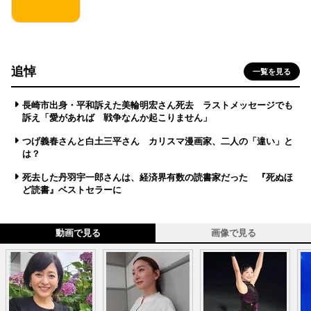
追悼
一覧を見る
長崎市出身・平和訴えた美輪明宏さん死去 ラストメッセージでも
訴え「愛があれば 戦争なんか起こりません」
つげ義春さんと白土三平さん カリスマ漫画家、二人の「違い」と
は？
死去した丹羽宇一郎さんは、経済界有数の読書家だった 『死ぬほ
ど読書』ベストセラーに
動画で見る
画像で見る