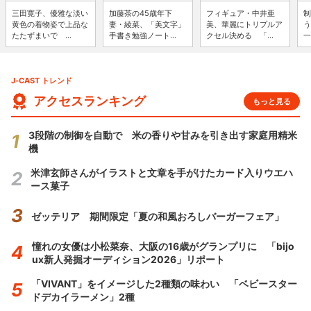
三田寛子、優雅な淡い
加藤茶の45歳年下
フィギュア・中井亜
制
黄色の着物姿で上品な
妻・綾菜、「美文字」
美、華麗にトリプルア
う
たたずまいで ...
手書き勉強ノート...
クセル決める 「...
一
J-CAST トレンド
アクセスランキング
もっと見る
3段階の制御を自動で 米の香りや甘みを引き出す家庭用精米
機
米津玄師さんがイラストと文章を手がけたカード入りウエハ
ース菓子
ゼッテリア 期間限定「夏の和風おろしバーガーフェア」
憧れの女優は小松菜奈、大阪の16歳がグランプリに 「bijo
ux新人発掘オーディション2026」リポート
「VIVANT」をイメージした2種類の味わい 「ベビースター
ドデカイラーメン」2種