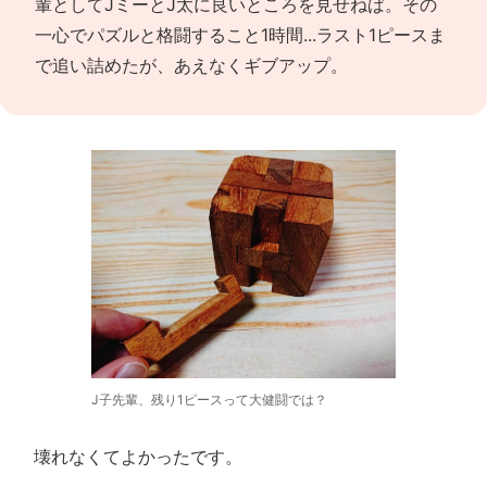
輩としてJミーとJ太に良いところを見せねば。その
一心でパズルと格闘すること1時間...ラスト1ピースま
で追い詰めたが、あえなくギブアップ。
J子先輩、残り1ピースって大健闘では？
壊れなくてよかったです。