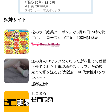
時給1,450円～1,813円
正社員 / 派遣社員
スポンサー：求人ボックス
姉妹サイト
松のや「総菜クーポン」が8月12日15時で終
了に。「ロースかつ定食」500円は継続
道の真ん中で歩けなくなった所を抱えて移動
させてくれた工事現場のスタッフ。その後、
家まで私を送ると(大阪府・40代女性)|Jタウ
ンネット
ゼロまる