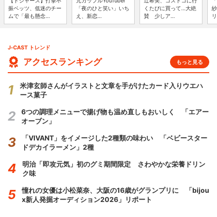
【ドジャース】打撃不
元カップルYouTuber
辻希美、コストコに行
「
振ベッツ、低迷のチー
「夜のひと笑い」いち
くたびに買って...大絶
紗
ムで「最も懸念...
え、新恋...
賛 少しア...
リ
J-CAST トレンド
アクセスランキング
もっと見る
米津玄師さんがイラストと文章を手がけたカード入りウエハ
ース菓子
6つの調理メニューで揚げ物も温め直しもおいしく 「エアー
オーブン」
「VIVANT」をイメージした2種類の味わい 「ベビースター
ドデカイラーメン」2種
明治「即攻元気」初のグミ期間限定 さわやかな栄養ドリン
ク味
憧れの女優は小松菜奈、大阪の16歳がグランプリに 「bijou
x新人発掘オーディション2026」リポート