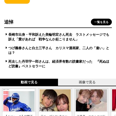
追悼
一覧を見る
長崎市出身・平和訴えた美輪明宏さん死去 ラストメッセージでも
訴え「愛があれば 戦争なんか起こりません」
つげ義春さんと白土三平さん カリスマ漫画家、二人の「違い」と
は？
死去した丹羽宇一郎さんは、経済界有数の読書家だった 『死ぬほ
ど読書』ベストセラーに
動画で見る
画像で見る