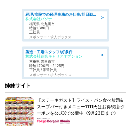
経理/病院での経理事務のお仕事/即日勤務可/車通勤可/経理/一般事務
＞
株式会社パソナ
福岡県 北九州市
時給1,380円
正社員
スポンサー：求人ボックス
製造・工場スタッフ/好条件
＞
株式会社綜合キャリアオプション
三重県 四日市市
時給1,700円～2,125円
正社員 / 派遣社員
スポンサー：求人ボックス
姉妹サイト
【ステーキガスト】ライス・パン食べ放題&
スープバー付きメニュー1111円はお得!最新ク
ーポンを公式Xで公開中《9月23日まで》