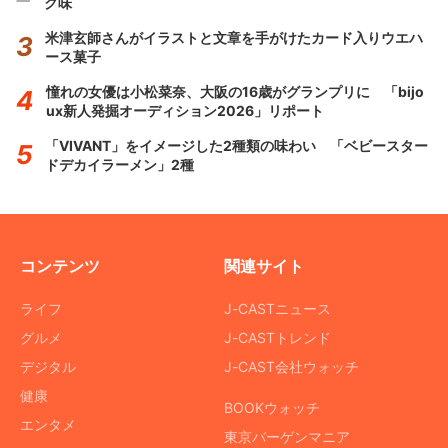
ク味
米津玄師さんがイラストと文章を手がけたカード入りウエハ
ース菓子
憧れの女優は小松菜奈、大阪の16歳がグランプリに 「bijo
ux新人発掘オーディション2026」リポート
「VIVANT」をイメージした2種類の味わい 「ベビースター
ドデカイラーメン」2種
コンテンツ
関連サイト
ライフ
J-CASTニュース
グルメ
J-CASTトレンド
デジタル
J-CAST会社ウォッチ
健康
BOOKウォッチ
エンタメ
東京バーゲンマニア