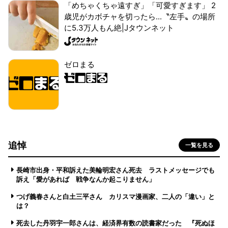
「めちゃくちゃ遠すぎ」「可愛すぎます」 2
歳児がカボチャを切ったら...〝左手〟の場所
に5.3万人もん絶|Jタウンネット
ゼロまる
追悼
一覧を見る
長崎市出身・平和訴えた美輪明宏さん死去 ラストメッセージでも
訴え「愛があれば 戦争なんか起こりません」
つげ義春さんと白土三平さん カリスマ漫画家、二人の「違い」と
は？
死去した丹羽宇一郎さんは、経済界有数の読書家だった 『死ぬほ