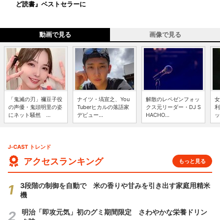
ど読書』ベストセラーに
動画で見る
画像で見る
「鬼滅の刃」禰豆子役
ナイツ・塙宣之、You
解散のレペゼンフォッ
女
の声優・鬼頭明里の姿
Tuberヒカルの落語家
クス元リーダー・DJ S
利
にネット騒然 ...
デビュー...
HACHO...
ッ
J-CAST トレンド
アクセスランキング
もっと見る
3段階の制御を自動で 米の香りや甘みを引き出す家庭用精米
機
明治「即攻元気」初のグミ期間限定 さわやかな栄養ドリン