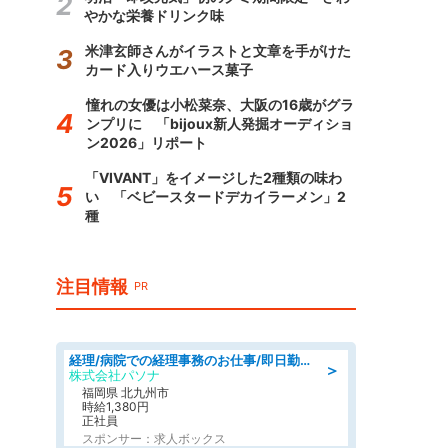
やかな栄養ドリンク味
米津玄師さんがイラストと文章を手がけた
カード入りウエハース菓子
憧れの女優は小松菜奈、大阪の16歳がグラ
ンプリに 「bijoux新人発掘オーディショ
ン2026」リポート
「VIVANT」をイメージした2種類の味わ
い 「ベビースタードデカイラーメン」2
種
注目情報
PR
経理/病院での経理事務のお仕事/即日勤務可/車通勤可/経理/一般事務
＞
株式会社パソナ
福岡県 北九州市
時給1,380円
正社員
スポンサー：求人ボックス