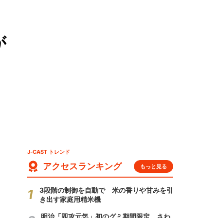
が
J-CAST トレンド
アクセスランキング
もっと見る
3段階の制御を自動で 米の香りや甘みを引
き出す家庭用精米機
明治「即攻元気」初のグミ期間限定 さわ