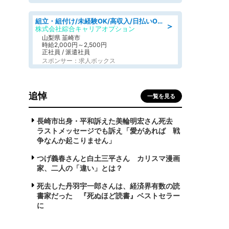
組立・組付け/未経験OK/高収入/日払いOK/寮費無料/日勤
＞
株式会社綜合キャリアオプション
山梨県 韮崎市
時給2,000円～2,500円
正社員 / 派遣社員
スポンサー：求人ボックス
追悼
一覧を見る
長崎市出身・平和訴えた美輪明宏さん死去
ラストメッセージでも訴え「愛があれば 戦
争なんか起こりません」
つげ義春さんと白土三平さん カリスマ漫画
家、二人の「違い」とは？
死去した丹羽宇一郎さんは、経済界有数の読
書家だった 『死ぬほど読書』ベストセラー
に