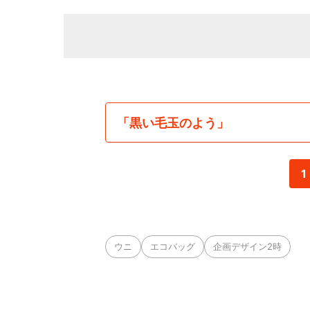
「黒い毛玉のよう」
1
ウニ
エコバッグ
企画デザイン2時