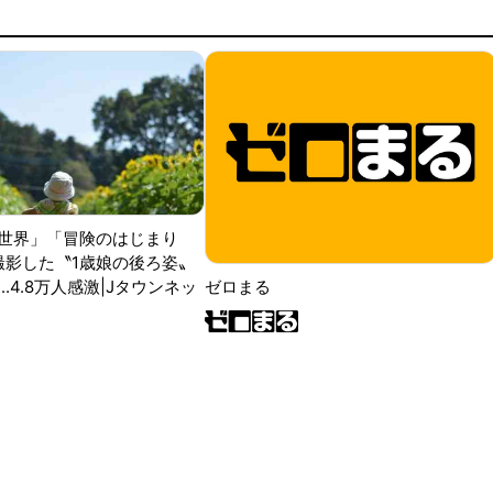
世界」「冒険のはじまり
が撮影した〝1歳娘の後ろ姿〟
ゼロまる
..4.8万人感激|Jタウンネッ