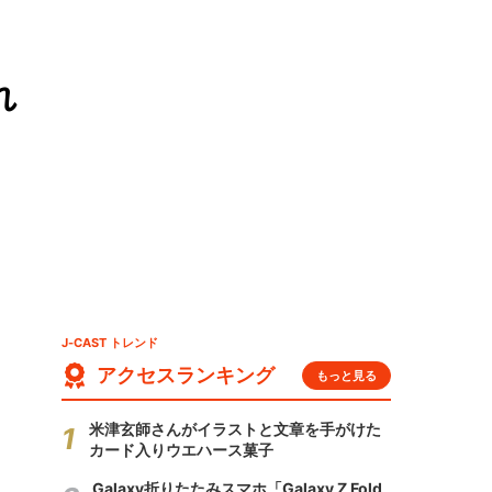
れ
J-CAST トレンド
アクセスランキング
もっと見る
米津玄師さんがイラストと文章を手がけた
カード入りウエハース菓子
Galaxy折りたたみスマホ「Galaxy Z Fold