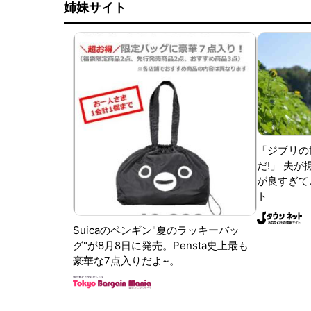
姉妹サイト
「ジブリの
だ!」 夫
が良すぎて.
ト
Suicaのペンギン"夏のラッキーバッ
グ"が8月8日に発売。Pensta史上最も
豪華な7点入りだよ~。