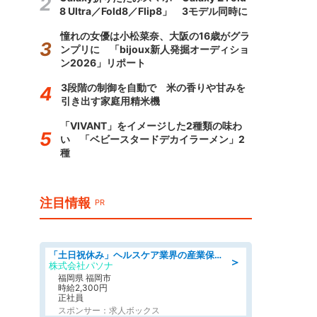
8 Ultra／Fold8／Flip8」 3モデル同時に
憧れの女優は小松菜奈、大阪の16歳がグラ
ンプリに 「bijoux新人発掘オーディショ
ン2026」リポート
3段階の制御を自動で 米の香りや甘みを
引き出す家庭用精米機
「VIVANT」をイメージした2種類の味わ
い 「ベビースタードデカイラーメン」2
種
注目情報
PR
「土日祝休み」ヘルスケア業界の産業保健師/高時給/未経験OK/要資格:保健師、正看護師
＞
株式会社パソナ
福岡県 福岡市
時給2,300円
正社員
スポンサー：求人ボックス