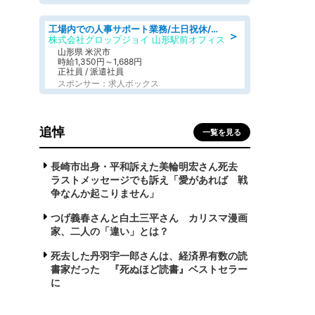
工場内での人事サポート業務/土日祝休/簡単/未経験歓迎/交通費支給/社員登用実績
＞
株式会社グロップジョイ 山形駅前オフィス
山形県 米沢市
時給1,350円～1,688円
正社員 / 派遣社員
スポンサー：求人ボックス
追悼
一覧を見る
長崎市出身・平和訴えた美輪明宏さん死去
ラストメッセージでも訴え「愛があれば 戦
争なんか起こりません」
つげ義春さんと白土三平さん カリスマ漫画
家、二人の「違い」とは？
死去した丹羽宇一郎さんは、経済界有数の読
書家だった 『死ぬほど読書』ベストセラー
に