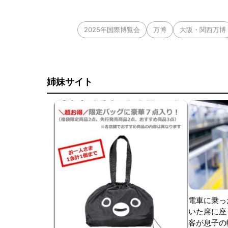
2025年国際博覧会
万博
大阪・関西万博
姉妹サイト
電車に乗っ
いた席に座
客が息子の