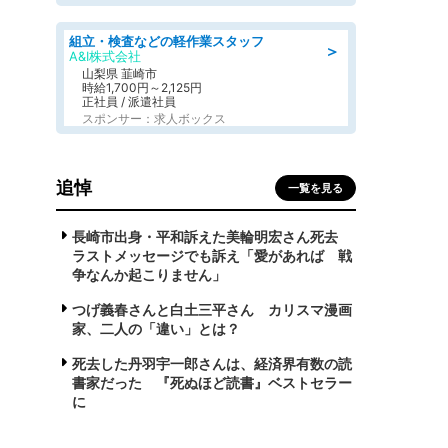
組立・検査などの軽作業スタッフ
＞
A&I株式会社
山梨県 韮崎市
時給1,700円～2,125円
正社員 / 派遣社員
スポンサー：求人ボックス
追悼
一覧を見る
長崎市出身・平和訴えた美輪明宏さん死去
ラストメッセージでも訴え「愛があれば 戦
争なんか起こりません」
つげ義春さんと白土三平さん カリスマ漫画
家、二人の「違い」とは？
死去した丹羽宇一郎さんは、経済界有数の読
書家だった 『死ぬほど読書』ベストセラー
に