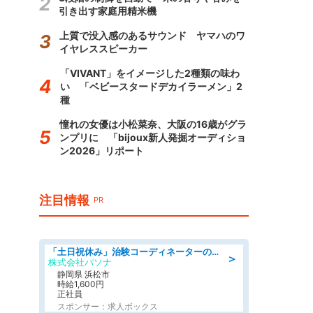
引き出す家庭用精米機
上質で没入感のあるサウンド ヤマハのワ
イヤレススピーカー
「VIVANT」をイメージした2種類の味わ
い 「ベビースタードデカイラーメン」2
種
憧れの女優は小松菜奈、大阪の16歳がグラ
ンプリに 「bijoux新人発掘オーディショ
ン2026」リポート
注目情報
PR
「土日祝休み」治験コーディネーターのお仕事/未経験OK
＞
株式会社パソナ
静岡県 浜松市
時給1,600円
正社員
スポンサー：求人ボックス