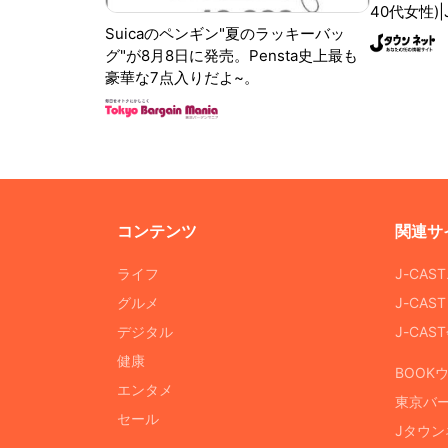
40代女性)
Suicaのペンギン"夏のラッキーバッ
グ"が8月8日に発売。Pensta史上最も
豪華な7点入りだよ~。
コンテンツ
関連サ
ライフ
J-CAS
グルメ
J-CAS
デジタル
J-CA
健康
BOOK
エンタメ
東京バ
セール
Jタウン