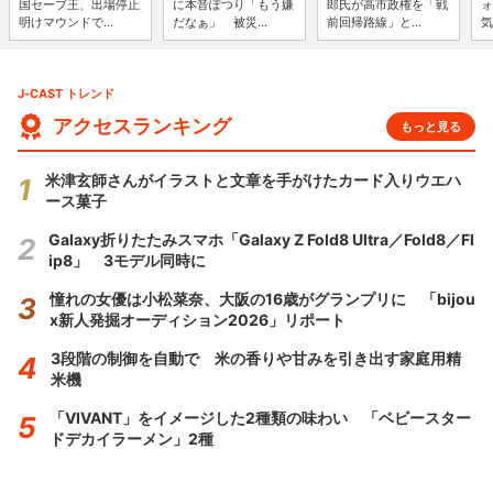
国セーブ王、出場停止
に本音ぽつり「もう嫌
郎氏が高市政権を「戦
ォ
明けマウンドで...
だなぁ」 被災...
前回帰路線」と...
気
J-CAST トレンド
アクセスランキング
もっと見る
米津玄師さんがイラストと文章を手がけたカード入りウエハ
ース菓子
Galaxy折りたたみスマホ「Galaxy Z Fold8 Ultra／Fold8／Fl
ip8」 3モデル同時に
憧れの女優は小松菜奈、大阪の16歳がグランプリに 「bijou
x新人発掘オーディション2026」リポート
3段階の制御を自動で 米の香りや甘みを引き出す家庭用精
米機
「VIVANT」をイメージした2種類の味わい 「ベビースター
ドデカイラーメン」2種