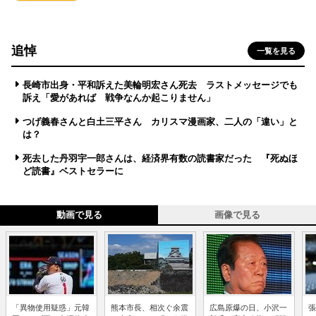
追悼
一覧を見る
長崎市出身・平和訴えた美輪明宏さん死去 ラストメッセージでも
訴え「愛があれば 戦争なんか起こりません」
つげ義春さんと白土三平さん カリスマ漫画家、二人の「違い」と
は？
死去した丹羽宇一郎さんは、経済界有数の読書家だった 『死ぬほ
ど読書』ベストセラーに
動画で見る
画像で見る
「異物使用疑惑」元韓
熊本市長、相次ぐ余震
広島原爆の日、小沢一
張