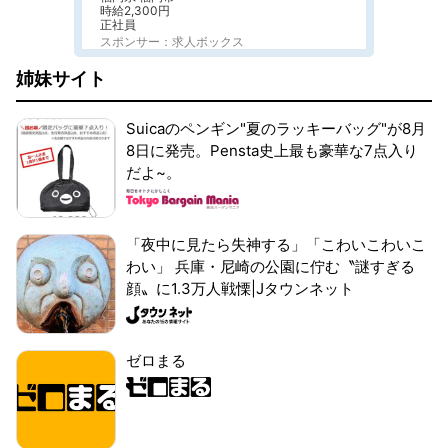
時給2,300円
正社員
スポンサー：求人ボックス
姉妹サイト
Suicaのペンギン"夏のラッキーバッグ"が8月
8日に発売。Pensta史上最も豪華な7点入り
だよ~。
「夜中に見たら失神する」「こわいこわいこ
わい」 兵庫・尼崎の公園に佇む〝謎すぎる
顔〟に1.3万人戦慄|Jタウンネット
ゼロまる