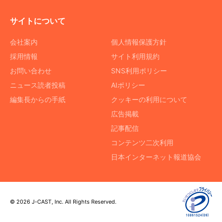
サイトについて
会社案内
個人情報保護方針
採用情報
サイト利用規約
お問い合わせ
SNS利用ポリシー
ニュース読者投稿
AIポリシー
編集長からの手紙
クッキーの利用について
広告掲載
記事配信
コンテンツ二次利用
日本インターネット報道協会
© 2026 J-CAST, Inc. All Rights Reserved.