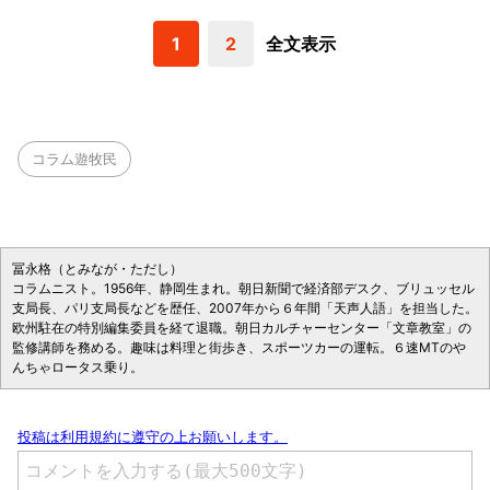
1
2
全文表示
コラム遊牧民
冨永格（とみなが・ただし）
コラムニスト。1956年、静岡生まれ。朝日新聞で経済部デスク、ブリュッセル
支局長、パリ支局長などを歴任、2007年から６年間「天声人語」を担当した。
欧州駐在の特別編集委員を経て退職。朝日カルチャーセンター「文章教室」の
監修講師を務める。趣味は料理と街歩き、スポーツカーの運転。６速MTのや
んちゃロータス乗り。