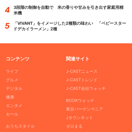
3段階の制御を自動で 米の香りや甘みを引き出す家庭用精
米機
「VIVANT」をイメージした2種類の味わい 「ベビースター
ドデカイラーメン」2種
コンテンツ
関連サイト
ライフ
J-CASTニュース
グルメ
J-CASTトレンド
デジタル
J-CAST会社ウォッチ
健康
BOOKウォッチ
エンタメ
東京バーゲンマニア
セール
Jタウンネット
おうちスタイル
ゼロまる