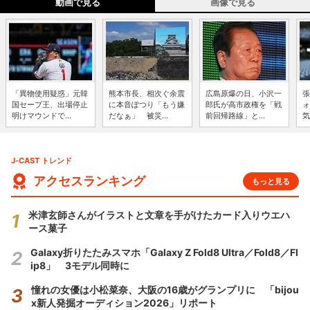
動画で見る
画像で見る
「異物使用疑惑」元韓
熊本市長、相次ぐ余震
広島原爆の日、小沢一
張
国セーブ王、出場停止
に本音ぽつり「もう嫌
郎氏が高市政権を「戦
ォ
明けマウンドで...
だなぁ」 被災...
前回帰路線」と...
気
J-CAST トレンド
アクセスランキング
もっと見る
米津玄師さんがイラストと文章を手がけたカード入りウエハ
ース菓子
Galaxy折りたたみスマホ「Galaxy Z Fold8 Ultra／Fold8／Fl
ip8」 3モデル同時に
憧れの女優は小松菜奈、大阪の16歳がグランプリに 「bijou
x新人発掘オーディション2026」リポート