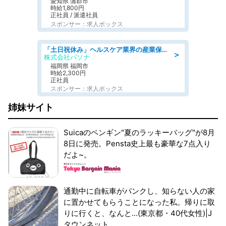
愛知県 蒲郡市
時給1,800円
正社員 / 派遣社員
スポンサー：求人ボックス
「土日祝休み」ヘルスケア業界の産業保健師/高時給/未経験OK/要資格:保健師、正看護師
＞
株式会社パソナ
福岡県 福岡市
時給2,300円
正社員
スポンサー：求人ボックス
姉妹サイト
Suicaのペンギン"夏のラッキーバッグ"が8月
8日に発売。Pensta史上最も豪華な7点入り
だよ~。
通勤中に自転車がパンクし、知らない人の家
に置かせてもらうことになった私。帰りに取
りに行くと、なんと...(東京都・40代女性)|J
タウンネット