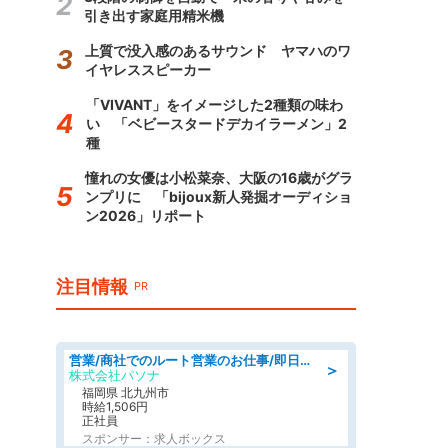
引き出す家庭用精米機
上質で没入感のあるサウンド ヤマハのワ
イヤレススピーカー
「VIVANT」をイメージした2種類の味わ
い 「ベビースタードデカイラーメン」2
種
憧れの女優は小松菜奈、大阪の16歳がグラ
ンプリに 「bijoux新人発掘オーディショ
ン2026」リポート
注目情報
PR
営業/商社でのルート営業のお仕事/即日勤務可/車通勤可/営業
＞
株式会社パソナ
福岡県 北九州市
時給1,506円
正社員
スポンサー：求人ボックス