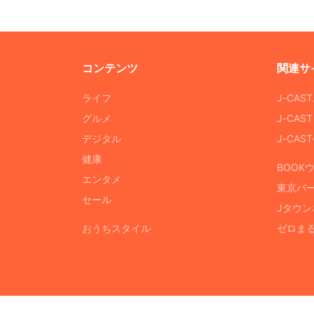
コンテンツ
関連サ
ライフ
J-CAS
グルメ
J-CAS
デジタル
J-CA
健康
BOOK
エンタメ
東京バ
セール
Jタウン
おうちスタイル
ゼロま