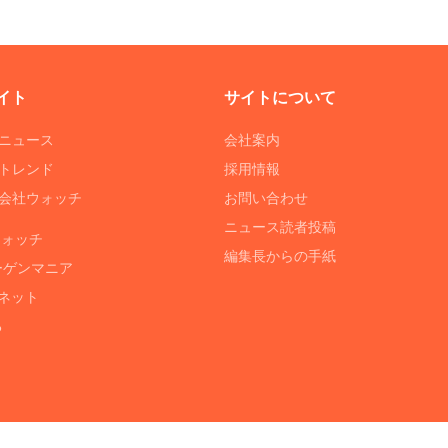
イト
サイトについて
Tニュース
会社案内
Tトレンド
採用情報
ST会社ウォッチ
お問い合わせ
ニュース読者投稿
ウォッチ
編集長からの手紙
ーゲンマニア
ネット
る