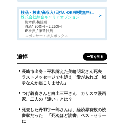
検品・検査/高収入/日払いOK/寮費無料/日勤/20・30・40代活躍中
＞
株式会社綜合キャリアオプション
熊本県 菊陽町
時給1,800円～2,250円
正社員 / 派遣社員
スポンサー：求人ボックス
追悼
一覧を見る
長崎市出身・平和訴えた美輪明宏さん死去
ラストメッセージでも訴え「愛があれば 戦
争なんか起こりません」
つげ義春さんと白土三平さん カリスマ漫画
家、二人の「違い」とは？
死去した丹羽宇一郎さんは、経済界有数の読
書家だった 『死ぬほど読書』ベストセラー
に