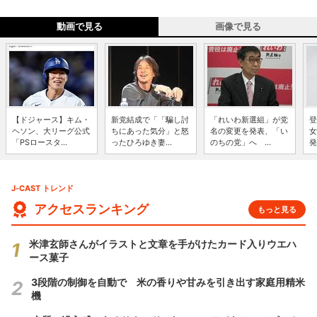
動画で見る
画像で見る
【ドジャース】キム・
新党結成で「「騙し討
「れいわ新選組」が党
登
ヘソン、大リーグ公式
ちにあった気分」と怒
名の変更を発表、「い
女
「PSロースタ...
ったひろゆき妻...
のちの党」へ ...
発
J-CAST トレンド
アクセスランキング
もっと見る
米津玄師さんがイラストと文章を手がけたカード入りウエハ
ース菓子
3段階の制御を自動で 米の香りや甘みを引き出す家庭用精米
機