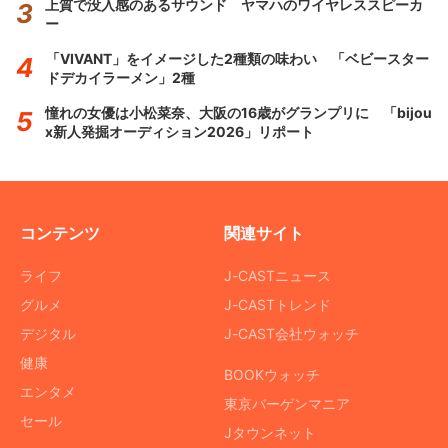
上質で没入感のあるサウンド ヤマハのワイヤレススピーカ
ー
「VIVANT」をイメージした2種類の味わい 「ベビースター
ドデカイラーメン」2種
憧れの女優は小松菜奈、大阪の16歳がグランプリに 「bijou
x新人発掘オーディション2026」リポート
コンテンツ
関連サイト
ライフ
J-CASTニュース
グルメ
J-CASTトレンド
デジタル
J-CAST会社ウォッチ
健康
BOOKウォッチ
エンタメ
東京バーゲンマニア
セール
Jタウンネット