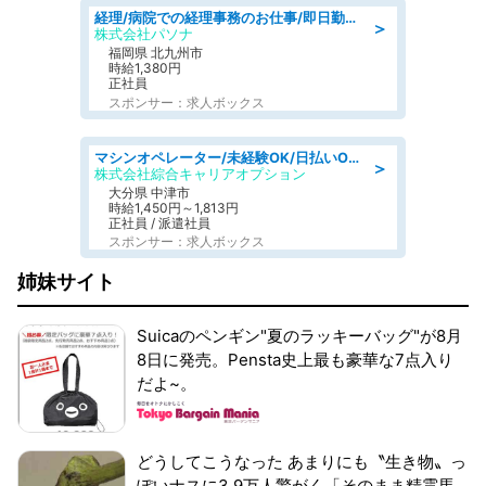
経理/病院での経理事務のお仕事/即日勤務可/車通勤可/経理/一般事務
＞
株式会社パソナ
福岡県 北九州市
時給1,380円
正社員
スポンサー：求人ボックス
マシンオペレーター/未経験OK/日払いOK/交替制/20・30・40代活躍中/製造 工場
＞
株式会社綜合キャリアオプション
大分県 中津市
時給1,450円～1,813円
正社員 / 派遣社員
スポンサー：求人ボックス
姉妹サイト
Suicaのペンギン"夏のラッキーバッグ"が8月
8日に発売。Pensta史上最も豪華な7点入り
だよ~。
どうしてこうなった あまりにも〝生き物〟っ
ぽいナスに3.9万人驚がく「そのまま精霊馬