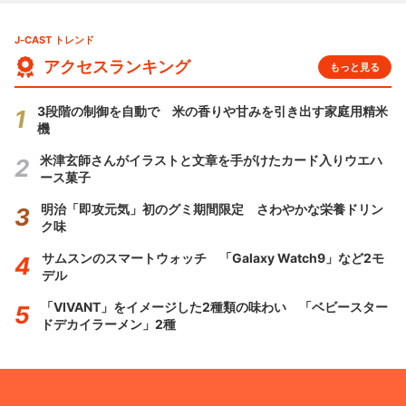
J-CAST トレンド
アクセスランキング
もっと見る
3段階の制御を自動で 米の香りや甘みを引き出す家庭用精米
機
米津玄師さんがイラストと文章を手がけたカード入りウエハ
ース菓子
明治「即攻元気」初のグミ期間限定 さわやかな栄養ドリン
ク味
サムスンのスマートウォッチ 「Galaxy Watch9」など2モ
デル
「VIVANT」をイメージした2種類の味わい 「ベビースター
ドデカイラーメン」2種