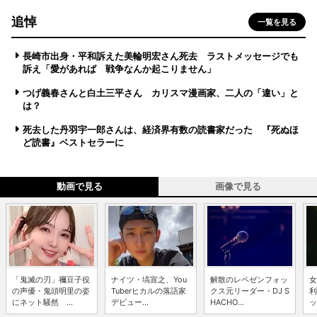
追悼
一覧を見る
長崎市出身・平和訴えた美輪明宏さん死去 ラストメッセージでも
訴え「愛があれば 戦争なんか起こりません」
つげ義春さんと白土三平さん カリスマ漫画家、二人の「違い」と
は？
死去した丹羽宇一郎さんは、経済界有数の読書家だった 『死ぬほ
ど読書』ベストセラーに
動画で見る
画像で見る
「鬼滅の刃」禰豆子役
ナイツ・塙宣之、You
解散のレペゼンフォッ
女
の声優・鬼頭明里の姿
Tuberヒカルの落語家
クス元リーダー・DJ S
利
にネット騒然 ...
デビュー...
HACHO...
ッ