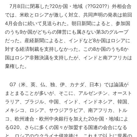
7月8日に閉幕した?20か国・地域（??G20??）外相会合
では、米欧とロシアが激しく対立、共同声明の発表は前回
4月会合に続いて見送られた。朝日新聞によると、参加国
のうち9か国がどちらの陣営にも属さない第3のグループ
だった。産経新聞によると、インドなど8か国はロシアに
対する経済制裁を支持しなかった。この8か国のうち6か
国はロシア非難決議を支持したが、インドと南アフリカは
棄権した。
G7（米、英、仏、独、伊、カナダ、日本）では論議が
まとまることが多いが、そこに、アルゼンチン、オースト
ラリア、ブラジル、中国、インド、インドネシア、韓国、
メキシコ、ロシア、サウジアラビア、南アフリカ、トル
コ、欧州連合・欧州中央銀行を加えた20か国・地域によ
るG20、さらに多くの国々が加盟する国連の会合になる
と、ロシアのウクライナ侵攻後は、これまで以上に世界の