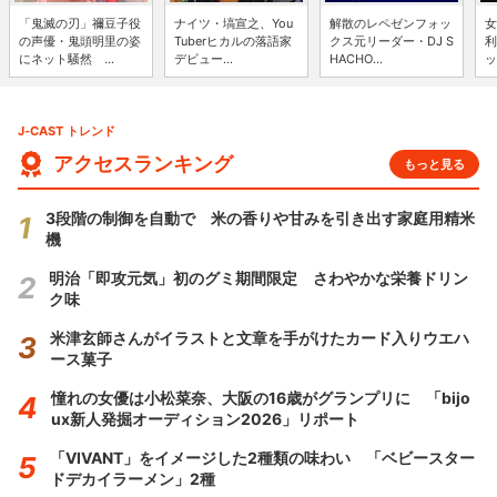
「鬼滅の刃」禰豆子役
ナイツ・塙宣之、You
解散のレペゼンフォッ
女
の声優・鬼頭明里の姿
Tuberヒカルの落語家
クス元リーダー・DJ S
利
にネット騒然 ...
デビュー...
HACHO...
ッ
J-CAST トレンド
アクセスランキング
もっと見る
3段階の制御を自動で 米の香りや甘みを引き出す家庭用精米
機
明治「即攻元気」初のグミ期間限定 さわやかな栄養ドリン
ク味
米津玄師さんがイラストと文章を手がけたカード入りウエハ
ース菓子
憧れの女優は小松菜奈、大阪の16歳がグランプリに 「bijo
ux新人発掘オーディション2026」リポート
「VIVANT」をイメージした2種類の味わい 「ベビースター
ドデカイラーメン」2種