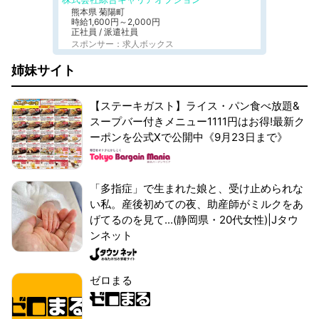
熊本県 菊陽町
時給1,600円～2,000円
正社員 / 派遣社員
スポンサー：求人ボックス
姉妹サイト
【ステーキガスト】ライス・パン食べ放題&
スープバー付きメニュー1111円はお得!最新ク
ーポンを公式Xで公開中《9月23日まで》
「多指症」で生まれた娘と、受け止められな
い私。産後初めての夜、助産師がミルクをあ
げてるのを見て...(静岡県・20代女性)|Jタウ
ンネット
ゼロまる