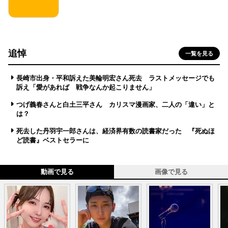
追悼
一覧を見る
長崎市出身・平和訴えた美輪明宏さん死去 ラストメッセージでも
訴え「愛があれば 戦争なんか起こりません」
つげ義春さんと白土三平さん カリスマ漫画家、二人の「違い」と
は？
死去した丹羽宇一郎さんは、経済界有数の読書家だった 『死ぬほ
ど読書』ベストセラーに
動画で見る
画像で見る