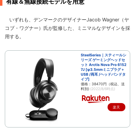
有線＆無線接続モデルを用意
いずれも、デンマークのデザイナーJacob Wagner（ヤ
コブ・ワグナー）氏が監修した、ミニマルなデザインを採
用する。
SteelSeries｜スティールシ
リーズ ゲーミングヘッドセ
ット Arctis Nova Pro 6152
7J [φ3.5mmミニプラグ＋
USB /両耳 /ヘッドバンドタ
イプ]
価格：38470円（税込、送
料別)
(2022/8/6時点)
楽天
で購
入