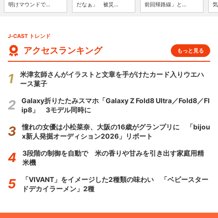
明けマウンドで...
だなぁ」 被災...
前回帰路線」と...
気
J-CAST トレンド
アクセスランキング
もっと見る
米津玄師さんがイラストと文章を手がけたカード入りウエハ
ース菓子
Galaxy折りたたみスマホ「Galaxy Z Fold8 Ultra／Fold8／Fl
ip8」 3モデル同時に
憧れの女優は小松菜奈、大阪の16歳がグランプリに 「bijou
x新人発掘オーディション2026」リポート
3段階の制御を自動で 米の香りや甘みを引き出す家庭用精
米機
「VIVANT」をイメージした2種類の味わい 「ベビースター
ドデカイラーメン」2種