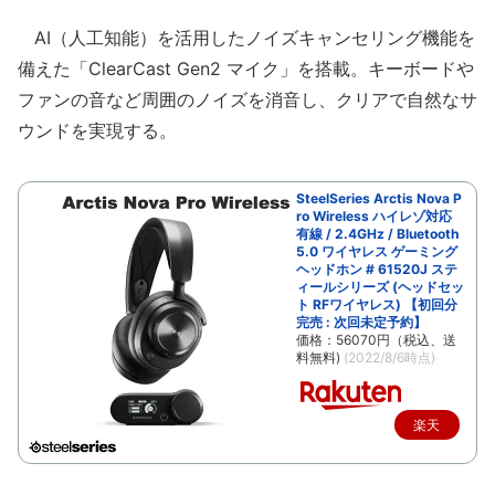
AI（人工知能）を活用したノイズキャンセリング機能を
備えた「ClearCast Gen2 マイク」を搭載。キーボードや
ファンの音など周囲のノイズを消音し、クリアで自然なサ
ウンドを実現する。
SteelSeries Arctis Nova P
ro Wireless ハイレゾ対応
有線 / 2.4GHz / Bluetooth
5.0 ワイヤレス ゲーミング
ヘッドホン # 61520J ステ
ィールシリーズ (ヘッドセッ
ト RFワイヤレス) 【初回分
完売 : 次回未定予約】
価格：56070円（税込、送
料無料)
(2022/8/6時点)
楽天
で購
入