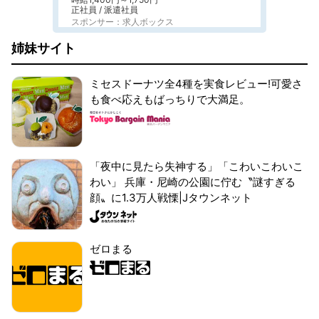
正社員 / 派遣社員
スポンサー：求人ボックス
姉妹サイト
ミセスドーナツ全4種を実食レビュー!可愛さ
も食べ応えもばっちりで大満足。
「夜中に見たら失神する」「こわいこわいこ
わい」 兵庫・尼崎の公園に佇む〝謎すぎる
顔〟に1.3万人戦慄|Jタウンネット
ゼロまる