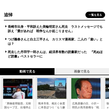
追悼
一覧を見る
長崎市出身・平和訴えた美輪明宏さん死去 ラストメッセージでも
訴え「愛があれば 戦争なんか起こりません」
つげ義春さんと白土三平さん カリスマ漫画家、二人の「違い」と
は？
死去した丹羽宇一郎さんは、経済界有数の読書家だった 『死ぬほ
ど読書』ベストセラーに
動画で見る
画像で見る
「異物使用疑惑」元韓
熊本市長、相次ぐ余震
広島原爆の日、小沢一
張
国セーブ王、出場停止
に本音ぽつり「もう嫌
郎氏が高市政権を「戦
ォ