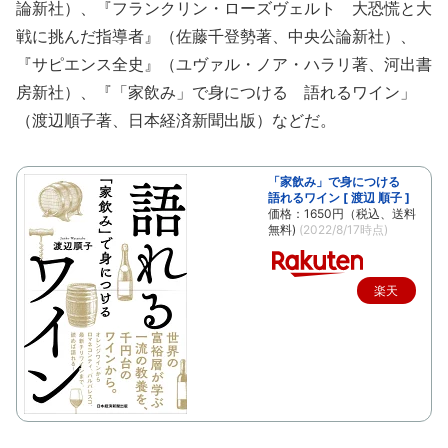
論新社）、『フランクリン・ローズヴェルト 大恐慌と大
戦に挑んだ指導者』（佐藤千登勢著、中央公論新社）、
『サピエンス全史』（ユヴァル・ノア・ハラリ著、河出書
房新社）、『「家飲み」で身につける 語れるワイン」
（渡辺順子著、日本経済新聞出版）などだ。
「家飲み」で身につける
語れるワイン [ 渡辺 順子 ]
価格：1650円（税込、送料
無料)
(2022/8/17時点)
楽天
で購
入