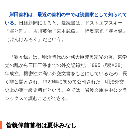
岸田首相は、最近の首相の中では読書家として知られて
いる
。日経新聞によると、愛読書は、ドストエフスキー
『罪と罰』、吉川英治『宮本武蔵』、陸奥宗光『蹇々録』
（けんけんろく』だという。
『蹇々録』は、明治時代の外務大臣陸奥宗光の著。東学
党の乱から三国干渉までの外交記録だ。1895（明治28）
年成立。機密性の高い外交文書をもとにしているため、長
く非公開とされ、1929年に初めて公刊された。明治外交
史上の第一級史料だという。今では、岩波文庫や中公クラ
シックスで読むことができる。
菅義偉前首相は夏休みなし