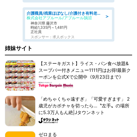
介護職員/残業ほぼなし/介護付き有料老人ホームの介護士/夜勤専従
＞
株式会社アプルール/アプルール鵠沼
神奈川県 藤沢市
時給1,335円～1,481円
正社員
スポンサー：求人ボックス
姉妹サイト
【ステーキガスト】ライス・パン食べ放題&
スープバー付きメニュー1111円はお得!最新ク
ーポンを公式Xで公開中《9月23日まで》
「めちゃくちゃ遠すぎ」「可愛すぎます」 2
歳児がカボチャを切ったら...〝左手〟の場所
に5.3万人もん絶|Jタウンネット
ゼロまる