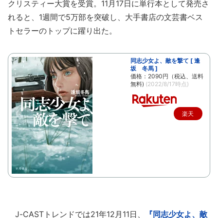
クリスティー大賞を受賞。11月17日に単行本として発売さ
れると、1週間で5万部を突破し、大手書店の文芸書ベス
トセラーのトップに躍り出た。
同志少女よ、敵を撃て [ 逢
坂 冬馬 ]
価格：2090円（税込、送料
無料)
(2022/8/17時点)
楽天
で購
入
J-CASTトレンドでは21年12月11日、
『同志少女よ、敵