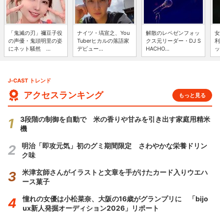
「鬼滅の刃」禰豆子役
ナイツ・塙宣之、You
解散のレペゼンフォッ
女
の声優・鬼頭明里の姿
Tuberヒカルの落語家
クス元リーダー・DJ S
利
にネット騒然 ...
デビュー...
HACHO...
ッ
J-CAST トレンド
アクセスランキング
もっと見る
3段階の制御を自動で 米の香りや甘みを引き出す家庭用精米
機
明治「即攻元気」初のグミ期間限定 さわやかな栄養ドリン
ク味
米津玄師さんがイラストと文章を手がけたカード入りウエハ
ース菓子
憧れの女優は小松菜奈、大阪の16歳がグランプリに 「bijo
ux新人発掘オーディション2026」リポート