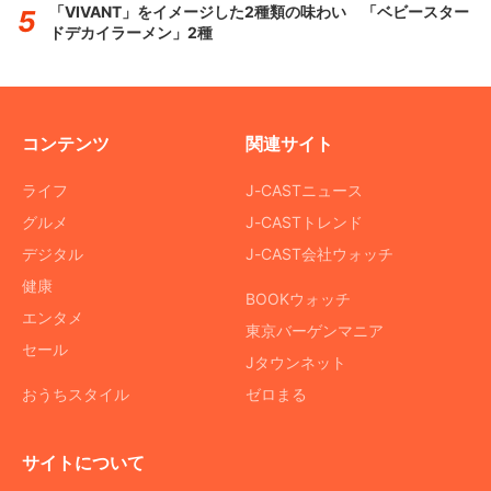
「VIVANT」をイメージした2種類の味わい 「ベビースター
ドデカイラーメン」2種
コンテンツ
関連サイト
ライフ
J-CASTニュース
グルメ
J-CASTトレンド
デジタル
J-CAST会社ウォッチ
健康
BOOKウォッチ
エンタメ
東京バーゲンマニア
セール
Jタウンネット
おうちスタイル
ゼロまる
サイトについて