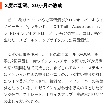
2度の蒸留、20か月の熟成
ビール造りのノウハウと蒸留酒がクロスオーバーするイ
ノベーティブなブランド、「Off Trail - Azeotrope」（オ
フ トレイル アゼオトロープ）から発売する。コロナ禍で
生じたロスビールをアップサイクルした蒸留酒だ。
ゆずや山椒を使用した「和の馨るエール KAGUA」を丁
寧に2回蒸留し、赤ワインフレンチオーク樽での20か月間
の熟成期間を経て完成した。香ばしいモルト・エステル・
ゆずといった原酒の香りにバニラのような甘い香りや熟し
たワイン香がプラスされ、複雑なアロマフレーバーの蒸留
酒となっている。ロゼワインを思わせるほんのりとしたピ
ンク色で、ストレート、トワイスアップ、炭酸水割りなど
の楽しみ方ができる。