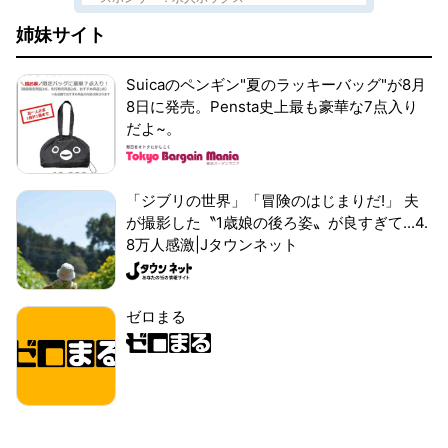
姉妹サイト
Suicaのペンギン"夏のラッキーバッグ"が8月
8日に発売。Pensta史上最も豪華な7点入り
だよ~。
「ジブリの世界」「冒険のはじまりだ!」 夫
が撮影した〝1歳娘の後ろ姿〟が良すぎて...4.
8万人感激|Jタウンネット
ゼロまる