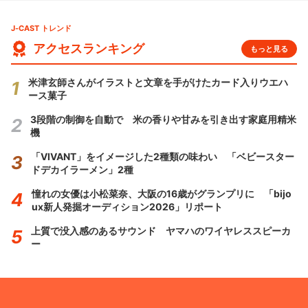
J-CAST トレンド
アクセスランキング
もっと見る
米津玄師さんがイラストと文章を手がけたカード入りウエハ
ース菓子
3段階の制御を自動で 米の香りや甘みを引き出す家庭用精米
機
「VIVANT」をイメージした2種類の味わい 「ベビースター
ドデカイラーメン」2種
憧れの女優は小松菜奈、大阪の16歳がグランプリに 「bijo
ux新人発掘オーディション2026」リポート
上質で没入感のあるサウンド ヤマハのワイヤレススピーカ
ー