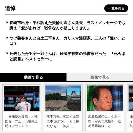
追悼
一覧を見る
長崎市出身・平和訴えた美輪明宏さん死去 ラストメッセージでも
訴え「愛があれば 戦争なんか起こりません」
つげ義春さんと白土三平さん カリスマ漫画家、二人の「違い」と
は？
死去した丹羽宇一郎さんは、経済界有数の読書家だった 『死ぬほ
ど読書』ベストセラーに
動画で見る
画像で見る
「異物使用疑惑」元韓
熊本市長、相次ぐ余震
広島原爆の日、小沢一
張
国セーブ王、出場停止
に本音ぽつり「もう嫌
郎氏が高市政権を「戦
ォ
明けマウンドで...
だなぁ」 被災...
前回帰路線」と...
気