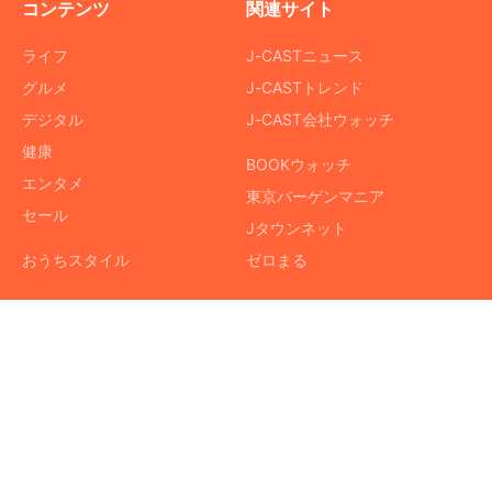
コンテンツ
関連サイト
ライフ
J-CASTニュース
グルメ
J-CASTトレンド
デジタル
J-CAST会社ウォッチ
健康
BOOKウォッチ
エンタメ
東京バーゲンマニア
セール
Jタウンネット
おうちスタイル
ゼロまる
サイトについて
会社案内
個人情報保護方針
採用情報
サイト利用規約
お問い合わせ
SNS利用ポリシー
ニュース読者投稿
AIポリシー