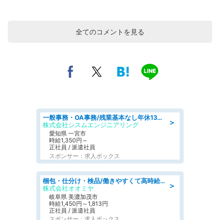
全てのコメントを見る
一般事務・OA事務/残業基本なし年休130日社保完備の一般・調達事務
＞
株式会社シスムエンジニアリング
愛知県 一宮市
時給1,350円～
正社員 / 派遣社員
スポンサー：求人ボックス
梱包・仕分け・検品/働きやすくて高時給の仕分け作業長期休暇充実/残業なし
＞
株式会社オオミヤ
岐阜県 美濃加茂市
時給1,450円～1,813円
正社員 / 派遣社員
スポンサー：求人ボックス