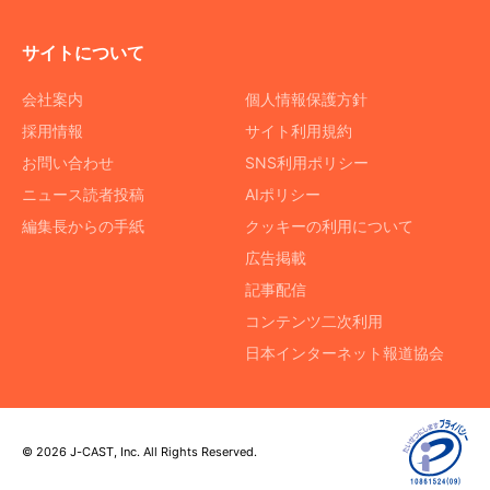
サイトについて
会社案内
個人情報保護方針
採用情報
サイト利用規約
お問い合わせ
SNS利用ポリシー
ニュース読者投稿
AIポリシー
編集長からの手紙
クッキーの利用について
広告掲載
記事配信
コンテンツ二次利用
日本インターネット報道協会
© 2026 J-CAST, Inc. All Rights Reserved.