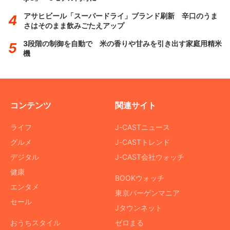
アサヒビール「スーパードライ」ブランド刷新 辛口のうま
さはそのまま飲みごたえアップ
3段階の制御を自動で 米の香りや甘みを引き出す家庭用精米
機
コンテンツ
関連サイト
ライフ
J-CASTニュース
グルメ
J-CASTトレンド
デジタル
J-CAST会社ウォッチ
健康
BOOKウォッチ
エンタメ
東京バーゲンマニア
セール
Jタウンネット
おうちスタイル
ゼロまる