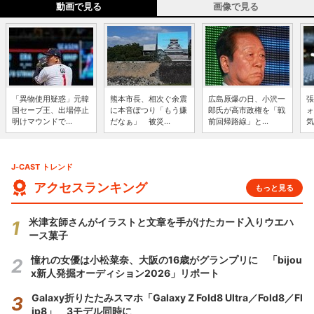
動画で見る
画像で見る
「異物使用疑惑」元韓
熊本市長、相次ぐ余震
広島原爆の日、小沢一
張
国セーブ王、出場停止
に本音ぽつり「もう嫌
郎氏が高市政権を「戦
ォ
明けマウンドで...
だなぁ」 被災...
前回帰路線」と...
気
J-CAST トレンド
アクセスランキング
もっと見る
米津玄師さんがイラストと文章を手がけたカード入りウエハ
ース菓子
憧れの女優は小松菜奈、大阪の16歳がグランプリに 「bijou
x新人発掘オーディション2026」リポート
Galaxy折りたたみスマホ「Galaxy Z Fold8 Ultra／Fold8／Fl
ip8」 3モデル同時に