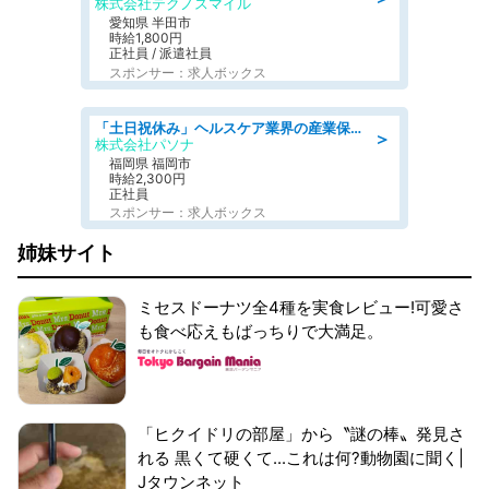
株式会社テクノスマイル
愛知県 半田市
時給1,800円
正社員 / 派遣社員
スポンサー：求人ボックス
「土日祝休み」ヘルスケア業界の産業保健師/高時給/未経験OK/要資格:保健師、正看護師
＞
株式会社パソナ
福岡県 福岡市
時給2,300円
正社員
スポンサー：求人ボックス
姉妹サイト
ミセスドーナツ全4種を実食レビュー!可愛さ
も食べ応えもばっちりで大満足。
「ヒクイドリの部屋」から〝謎の棒〟発見さ
れる 黒くて硬くて...これは何?動物園に聞く|
Jタウンネット