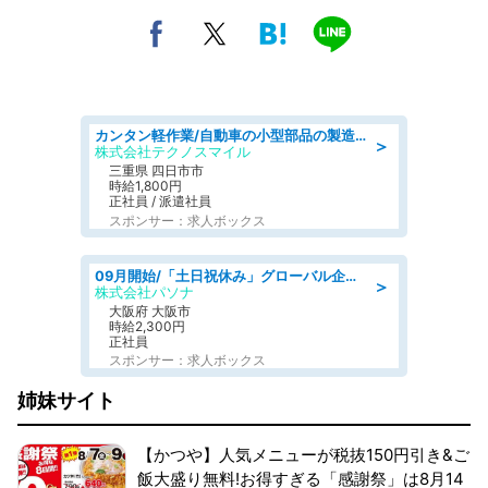
カンタン軽作業/自動車の小型部品の製造オペレーター denso aichi
＞
株式会社テクノスマイル
三重県 四日市市
時給1,800円
正社員 / 派遣社員
スポンサー：求人ボックス
09月開始/「土日祝休み」グローバル企業での産業保健のお仕事/保健師/高時給/残業なし/服装自由
＞
株式会社パソナ
大阪府 大阪市
時給2,300円
正社員
スポンサー：求人ボックス
姉妹サイト
【かつや】人気メニューが税抜150円引き&ご
飯大盛り無料!お得すぎる「感謝祭」は8月14