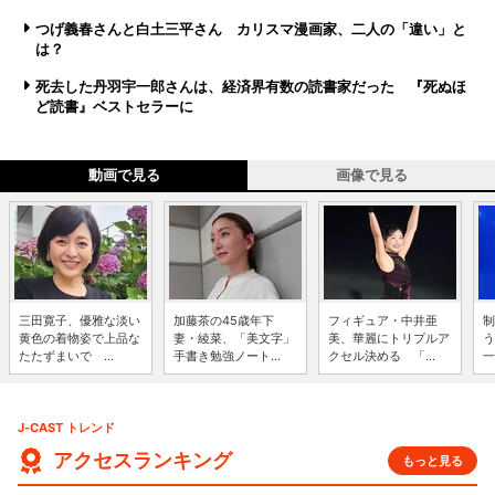
つげ義春さんと白土三平さん カリスマ漫画家、二人の「違い」と
は？
死去した丹羽宇一郎さんは、経済界有数の読書家だった 『死ぬほ
ど読書』ベストセラーに
動画で見る
画像で見る
三田寛子、優雅な淡い
加藤茶の45歳年下
フィギュア・中井亜
制
黄色の着物姿で上品な
妻・綾菜、「美文字」
美、華麗にトリプルア
う
たたずまいで ...
手書き勉強ノート...
クセル決める 「...
一
J-CAST トレンド
アクセスランキング
もっと見る