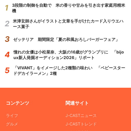
3段階の制御を自動で 米の香りや甘みを引き出す家庭用精米
機
米津玄師さんがイラストと文章を手がけたカード入りウエハ
ース菓子
ゼッテリア 期間限定「夏の和風おろしバーガーフェア」
憧れの女優は小松菜奈、大阪の16歳がグランプリに 「bijo
ux新人発掘オーディション2026」リポート
「VIVANT」をイメージした2種類の味わい 「ベビースター
ドデカイラーメン」2種
コンテンツ
関連サイト
ライフ
J-CASTニュース
グルメ
J-CASTトレンド