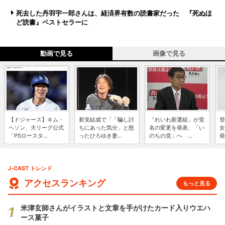
死去した丹羽宇一郎さんは、経済界有数の読書家だった 『死ぬほ
ど読書』ベストセラーに
動画で見る
画像で見る
【ドジャース】キム・
新党結成で「「騙し討
「れいわ新選組」が党
登
ヘソン、大リーグ公式
ちにあった気分」と怒
名の変更を発表、「い
女
「PSロースタ...
ったひろゆき妻...
のちの党」へ ...
発
J-CAST トレンド
アクセスランキング
もっと見る
米津玄師さんがイラストと文章を手がけたカード入りウエハ
ース菓子