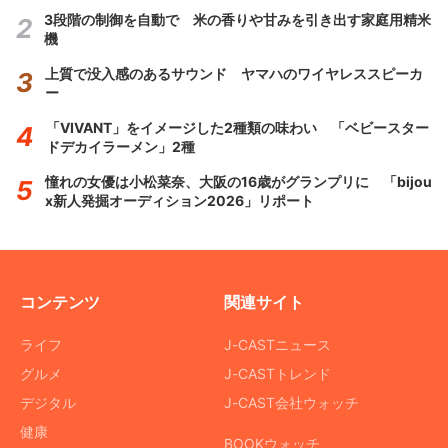
3段階の制御を自動で 米の香りや甘みを引き出す家庭用精米
機
上質で没入感のあるサウンド ヤマハのワイヤレススピーカ
ー
「VIVANT」をイメージした2種類の味わい 「ベビースター
ドデカイラーメン」2種
憧れの女優は小松菜奈、大阪の16歳がグランプリに 「bijou
x新人発掘オーディション2026」リポート
コンテンツ
関連サイト
ライフ
J-CASTニュース
グルメ
J-CASTトレンド
デジタル
J-CAST会社ウォッチ
健康
BOOKウォッチ