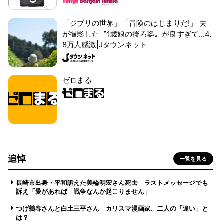
「ジブリの世界」「冒険のはじまりだ!」 夫
が撮影した〝1歳娘の後ろ姿〟が良すぎて...4.
8万人感激|Jタウンネット
ゼロまる
追悼
一覧を見る
長崎市出身・平和訴えた美輪明宏さん死去 ラストメッセージでも
訴え「愛があれば 戦争なんか起こりません」
つげ義春さんと白土三平さん カリスマ漫画家、二人の「違い」と
は？