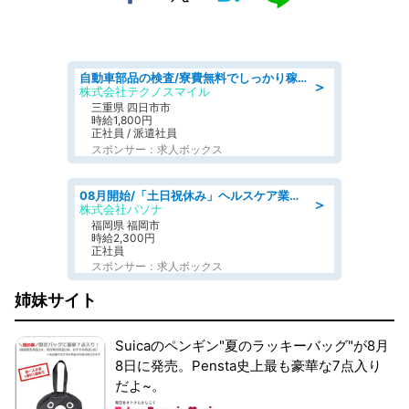
自動車部品の検査/寮費無料でしっかり稼げる denso aichi
＞
株式会社テクノスマイル
三重県 四日市市
時給1,800円
正社員 / 派遣社員
スポンサー：求人ボックス
08月開始/「土日祝休み」ヘルスケア業界の産業保健師/高時給/未経験OK/要資格:保健師、正看護師
＞
株式会社パソナ
福岡県 福岡市
時給2,300円
正社員
スポンサー：求人ボックス
姉妹サイト
Suicaのペンギン"夏のラッキーバッグ"が8月
8日に発売。Pensta史上最も豪華な7点入り
だよ~。