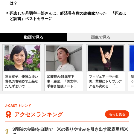
は？
死去した丹羽宇一郎さんは、経済界有数の読書家だった 『死ぬほ
ど読書』ベストセラーに
動画で見る
画像で見る
三田寛子、優雅な淡い
加藤茶の45歳年下
フィギュア・中井亜
制
黄色の着物姿で上品な
妻・綾菜、「美文字」
美、華麗にトリプルア
う
たたずまいで ...
手書き勉強ノート...
クセル決める 「...
一
J-CAST トレンド
アクセスランキング
もっと見る
3段階の制御を自動で 米の香りや甘みを引き出す家庭用精米