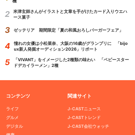
機
米津玄師さんがイラストと文章を手がけたカード入りウエハ
ース菓子
ゼッテリア 期間限定「夏の和風おろしバーガーフェア」
憧れの女優は小松菜奈、大阪の16歳がグランプリに 「bijo
ux新人発掘オーディション2026」リポート
「VIVANT」をイメージした2種類の味わい 「ベビースター
ドデカイラーメン」2種
コンテンツ
関連サイト
ライフ
J-CASTニュース
グルメ
J-CASTトレンド
デジタル
J-CAST会社ウォッチ
健康