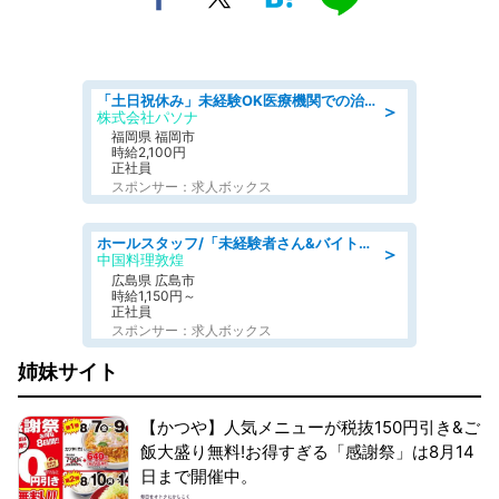
「土日祝休み」未経験OK医療機関での治験コーディネーターのお仕事
＞
株式会社パソナ
福岡県 福岡市
時給2,100円
正社員
スポンサー：求人ボックス
ホールスタッフ/「未経験者さん&バイトデビューも大歓迎」残業ほぼなし×1日3時間〜勤務OK!フォロー体制も充実/広島県/広島市南区
＞
中国料理敦煌
広島県 広島市
時給1,150円～
正社員
スポンサー：求人ボックス
姉妹サイト
【かつや】人気メニューが税抜150円引き&ご
飯大盛り無料!お得すぎる「感謝祭」は8月14
日まで開催中。