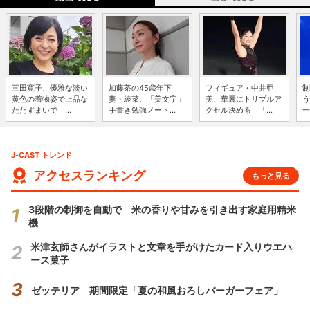
三田寛子、優雅な淡い
加藤茶の45歳年下
フィギュア・中井亜
制
黄色の着物姿で上品な
妻・綾菜、「美文字」
美、華麗にトリプルア
う
たたずまいで ...
手書き勉強ノート...
クセル決める 「...
一
J-CAST トレンド
アクセスランキング
もっと見る
3段階の制御を自動で 米の香りや甘みを引き出す家庭用精米
機
米津玄師さんがイラストと文章を手がけたカード入りウエハ
ース菓子
ゼッテリア 期間限定「夏の和風おろしバーガーフェア」