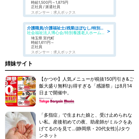
時給1,500円～1,875円
正社員 / 派遣社員
スポンサー：求人ボックス
介護職員/介護福祉士/残業ほぼなし/特別養護老人ホームの介護職/夜勤専従
＞
社会福祉法人博心会/特別養護老人ホーム 清風園
埼玉県 宮代町
時給1,611円～
正社員
スポンサー：求人ボックス
姉妹サイト
【かつや】人気メニューが税抜150円引き&ご
飯大盛り無料!お得すぎる「感謝祭」は8月14
日まで開催中。
「多指症」で生まれた娘と、受け止められな
い私。産後初めての夜、助産師がミルクをあ
げてるのを見て...(静岡県・20代女性)|Jタウ
ンネット