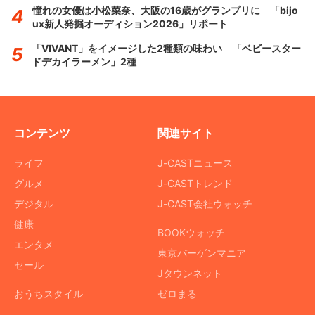
憧れの女優は小松菜奈、大阪の16歳がグランプリに 「bijo
ux新人発掘オーディション2026」リポート
「VIVANT」をイメージした2種類の味わい 「ベビースター
ドデカイラーメン」2種
コンテンツ
関連サイト
ライフ
J-CASTニュース
グルメ
J-CASTトレンド
デジタル
J-CAST会社ウォッチ
健康
BOOKウォッチ
エンタメ
東京バーゲンマニア
セール
Jタウンネット
おうちスタイル
ゼロまる