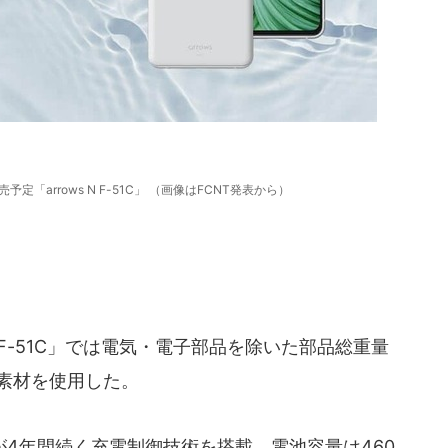
定「arrows N F-51C」 （画像はFCNT発表から）
N F-51C」では電気・電子部品を除いた部品総重量
素材を使用した。
4年間続く充電制御技術を搭載。電池容量は460