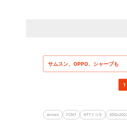
サムスン、OPPO、シャープも
1
arrows
FCNT
NTTドコモ
SDGs202