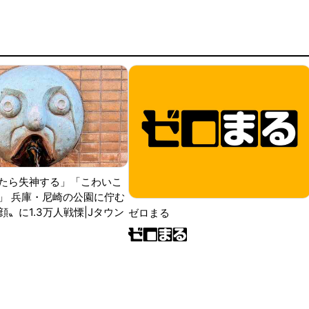
たら失神する」「こわいこ
」 兵庫・尼崎の公園に佇む
〟に1.3万人戦慄|Jタウン
ゼロまる