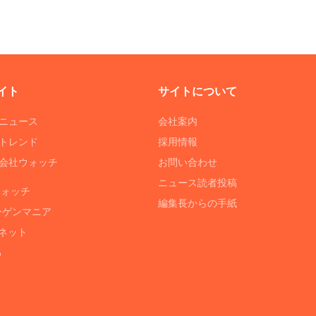
イト
サイトについて
Tニュース
会社案内
Tトレンド
採用情報
ST会社ウォッチ
お問い合わせ
ニュース読者投稿
ウォッチ
編集長からの手紙
ーゲンマニア
ネット
る