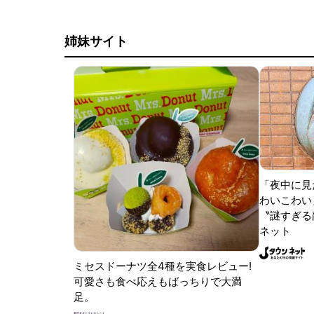
姉妹サイト
「夜中に見
わいこわい
〝謎すぎる顔
ネット
ミセスドーナツ全4種を実食レビュー!
可愛さも食べ応えもばっちりで大満
足。