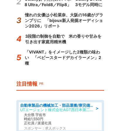
8 Ultra／Fold8／Flip8」 3モデル同時に
憧れの女優は小松菜奈、大阪の16歳がグラ
ンプリに 「bijoux新人発掘オーディショ
ン2026」リポート
3段階の制御を自動で 米の香りや甘みを
引き出す家庭用精米機
「VIVANT」をイメージした2種類の味わ
い 「ベビースタードデカイラーメン」2
種
注目情報
PR
自動車製品の機械加工・部品運搬/寮完備/日払い/工場・製造
＞
UTエージェント株式会社AGT西日本第二CU
大分県 宇佐市
時給1,550円
正社員 / 派遣社員
スポンサー：求人ボックス