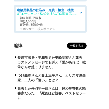
建築用製品の仕込み・充填・検査・機械操作/寮完備/日払い/工場・製造
＞
UTエージェント株式会社AGT南関東第二CU
神奈川県 平塚市
時給1,500円
正社員 / 派遣社員
スポンサー：求人ボックス
追悼
一覧を見る
長崎市出身・平和訴えた美輪明宏さん死去
ラストメッセージでも訴え「愛があれば 戦
争なんか起こりません」
つげ義春さんと白土三平さん カリスマ漫画
家、二人の「違い」とは？
死去した丹羽宇一郎さんは、経済界有数の読
書家だった 『死ぬほど読書』ベストセラー
に