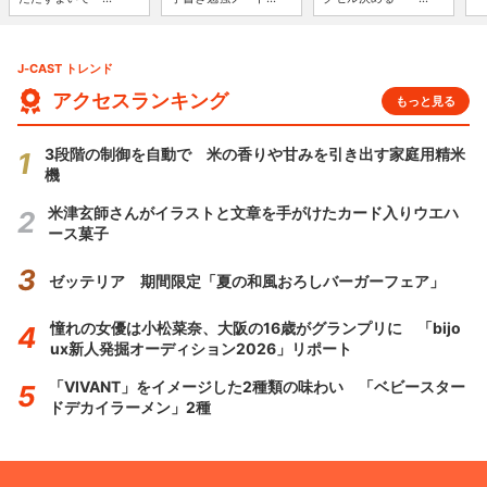
J-CAST トレンド
アクセスランキング
もっと見る
3段階の制御を自動で 米の香りや甘みを引き出す家庭用精米
機
米津玄師さんがイラストと文章を手がけたカード入りウエハ
ース菓子
ゼッテリア 期間限定「夏の和風おろしバーガーフェア」
憧れの女優は小松菜奈、大阪の16歳がグランプリに 「bijo
ux新人発掘オーディション2026」リポート
「VIVANT」をイメージした2種類の味わい 「ベビースター
ドデカイラーメン」2種