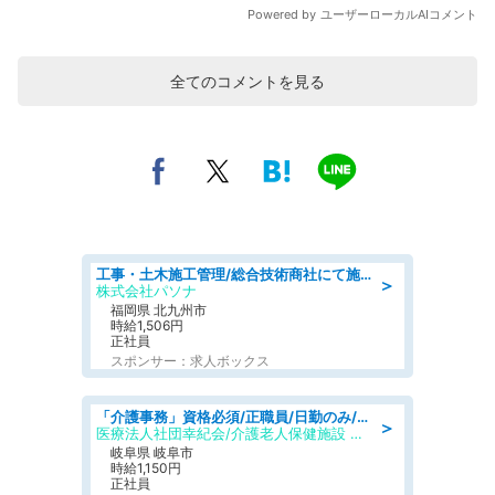
全てのコメントを見る
工事・土木施工管理/総合技術商社にて施工管理のお仕事/即日勤務可/車通勤可/工事・土木施工管理/生産・品質管理
＞
株式会社パソナ
福岡県 北九州市
時給1,506円
正社員
スポンサー：求人ボックス
「介護事務」資格必須/正職員/日勤のみ/介護老人保健施設
＞
医療法人社団幸紀会/介護老人保健施設 グリーンビラ安江
岐阜県 岐阜市
時給1,150円
正社員