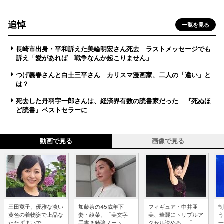
追悼
一覧を見る
長崎市出身・平和訴えた美輪明宏さん死去 ラストメッセージでも
訴え「愛があれば 戦争なんか起こりません」
つげ義春さんと白土三平さん カリスマ漫画家、二人の「違い」と
は？
死去した丹羽宇一郎さんは、経済界有数の読書家だった 『死ぬほ
ど読書』ベストセラーに
動画で見る
画像で見る
三田寛子、優雅な淡い
加藤茶の45歳年下
フィギュア・中井亜
制
黄色の着物姿で上品な
妻・綾菜、「美文字」
美、華麗にトリプルア
う
たたずまいで ...
手書き勉強ノート...
クセル決める 「...
一