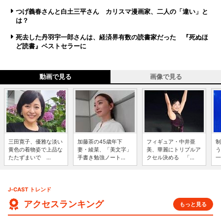
つげ義春さんと白土三平さん カリスマ漫画家、二人の「違い」と
は？
死去した丹羽宇一郎さんは、経済界有数の読書家だった 『死ぬほ
ど読書』ベストセラーに
動画で見る
画像で見る
三田寛子、優雅な淡い
加藤茶の45歳年下
フィギュア・中井亜
制
黄色の着物姿で上品な
妻・綾菜、「美文字」
美、華麗にトリプルア
う
たたずまいで ...
手書き勉強ノート...
クセル決める 「...
一
J-CAST トレンド
アクセスランキング
もっと見る