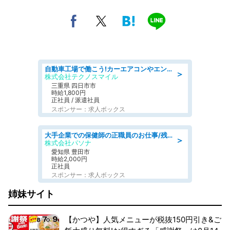
自動車工場で働こう!カーエアコンやエンジンの製造・加工業務/寮完備 denso aichi
＞
株式会社テクノスマイル
三重県 四日市市
時給1,800円
正社員 / 派遣社員
スポンサー：求人ボックス
大手企業での保健師の正職員のお仕事/残業なし/要資格:保健師
＞
株式会社パソナ
愛知県 豊田市
時給2,000円
正社員
スポンサー：求人ボックス
姉妹サイト
【かつや】人気メニューが税抜150円引き&ご