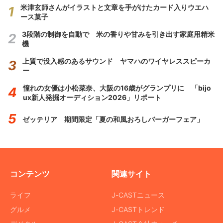
米津玄師さんがイラストと文章を手がけたカード入りウエハ
ース菓子
3段階の制御を自動で 米の香りや甘みを引き出す家庭用精米
機
上質で没入感のあるサウンド ヤマハのワイヤレススピーカ
ー
憧れの女優は小松菜奈、大阪の16歳がグランプリに 「bijo
ux新人発掘オーディション2026」リポート
ゼッテリア 期間限定「夏の和風おろしバーガーフェア」
コンテンツ
関連サイト
ライフ
J-CASTニュース
グルメ
J-CASTトレンド