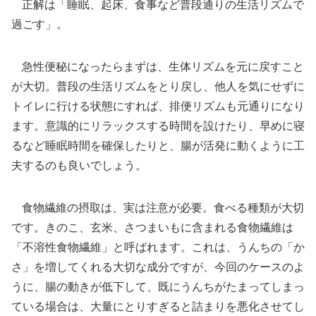
正解は「睡眠、起床、食事など普段通りの生活リズムで
過ごす」。
急性便秘になったらまずは、生体リズムを元に戻すこと
が大切。普段の生活リズムをとり戻し、他人を気にせずに
トイレに行ける状態にすれば、排便リズムも元通りになり
ます。意識的にリラックスする時間を設けたり、早めに寝
るなど睡眠時間を確保したりと、腸が活発に動くように工
夫するのも良いでしょう。
食物繊維の摂取は、実は注意が必要。食べる種類が大切
です。きのこ、玄米、さつまいもに含まれる食物繊維は
「不溶性食物繊維」と呼ばれます。これは、うんちの「か
さ」を増してくれる大切な成分ですが、今回のケースのよ
うに、腸の動きが低下して、既にうんちがたまってしまっ
ている場合は、大量にとりすぎると詰まりを悪化させてし