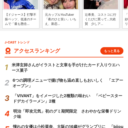
【ドジャース】打撃不
元カップルYouTuber
辻希美、コストコに行
「
振ベッツ、低迷のチー
「夜のひと笑い」いち
くたびに買って...大絶
紗
ムで「最も懸念...
え、新恋...
賛 少しア...
リ
J-CAST トレンド
アクセスランキング
もっと見る
米津玄師さんがイラストと文章を手がけたカード入りウエハ
ース菓子
6つの調理メニューで揚げ物も温め直しもおいしく 「エアー
オーブン」
「VIVANT」をイメージした2種類の味わい 「ベビースター
ドデカイラーメン」2種
明治「即攻元気」初のグミ期間限定 さわやかな栄養ドリン
ク味
憧れの女優は小松菜奈、大阪の16歳がグランプリに 「bijou