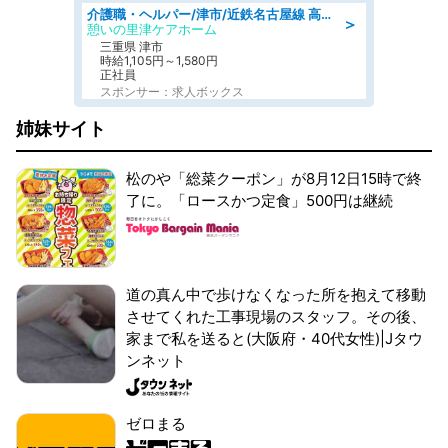
介護職・ヘルパー/津市/近鉄名古屋線 高田本山/三重県/デイサービス
＞
憩いの里津ケアホーム
三重県 津市
時給1,105円～1,580円
正社員
スポンサー：求人ボックス
姉妹サイト
松のや「総菜クーポン」が8月12日15時で終
了に。「ロースかつ定食」500円は継続
道の真ん中で歩けなくなった所を抱えて移動
させてくれた工事現場のスタッフ。その後、
家まで私を送ると(大阪府・40代女性)|Jタウ
ンネット
ゼロまる