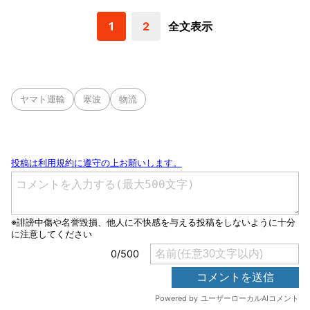
1
2
全文表示
ヤマト運輸
寒波
物流