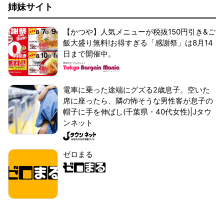
姉妹サイト
【かつや】人気メニューが税抜150円引き&ご
飯大盛り無料!お得すぎる「感謝祭」は8月14
日まで開催中。
電車に乗った途端にグズる2歳息子。空いた
席に座ったら、隣の怖そうな男性客が息子の
帽子に手を伸ばし(千葉県・40代女性)|Jタウ
ンネット
ゼロまる