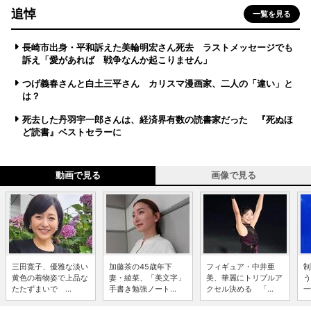
追悼
一覧を見る
長崎市出身・平和訴えた美輪明宏さん死去 ラストメッセージでも
訴え「愛があれば 戦争なんか起こりません」
つげ義春さんと白土三平さん カリスマ漫画家、二人の「違い」と
は？
死去した丹羽宇一郎さんは、経済界有数の読書家だった 『死ぬほ
ど読書』ベストセラーに
動画で見る
画像で見る
三田寛子、優雅な淡い
加藤茶の45歳年下
フィギュア・中井亜
制
黄色の着物姿で上品な
妻・綾菜、「美文字」
美、華麗にトリプルア
う
たたずまいで ...
手書き勉強ノート...
クセル決める 「...
一