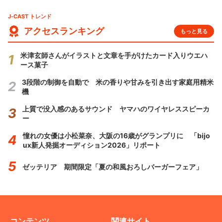
J-CAST トレンド
アクセスランキング
もっと見る
米津玄師さんがイラストと文章を手がけたカード入りウエハ
ース菓子
3段階の制御を自動で 米の香りや甘みを引き出す家庭用精米
機
上質で没入感のあるサウンド ヤマハのワイヤレススピーカ
ー
憧れの女優は小松菜奈、大阪の16歳がグランプリに 「bijo
ux新人発掘オーディション2026」リポート
ゼッテリア 期間限定「夏の和風おろしバーガーフェア」
コンテンツ
関連サイト