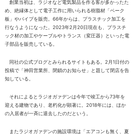
創業当初は、ラジオなど電気製品を作る客が多かったた
め、絶縁体として電子工作に用いられる樹脂材「ベーク
板」やパイプを販売。66年からは、プラスチック加工を
行なうようになった。2023年2月20日現在も、プラスチ
ック材の加工やケーブルやトランス（変圧器）といった電
子部品を販売している。
同社の公式ブログとみられるサイトもある。2月1日付の
投稿で「神田営業所、閉鎖のお知らせ」と題して閉店を告
知している。
それによるとラジオガァデンは今年で竣工から73年を
迎える建物であり、老朽化が顕著に。2018年には、ほか
の入居者が一斉に退去したのだという。
またラジオガァデンの施設環境は「エアコンも無く、夏