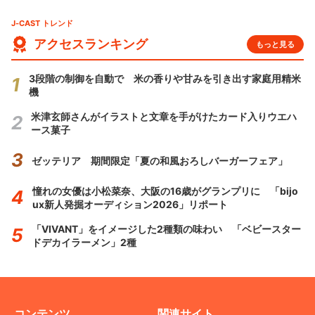
J-CAST トレンド
アクセスランキング
もっと見る
3段階の制御を自動で 米の香りや甘みを引き出す家庭用精米
機
米津玄師さんがイラストと文章を手がけたカード入りウエハ
ース菓子
ゼッテリア 期間限定「夏の和風おろしバーガーフェア」
憧れの女優は小松菜奈、大阪の16歳がグランプリに 「bijo
ux新人発掘オーディション2026」リポート
「VIVANT」をイメージした2種類の味わい 「ベビースター
ドデカイラーメン」2種
コンテンツ
関連サイト