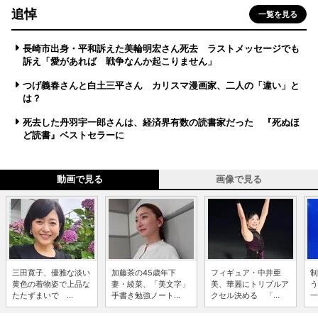
追悼
一覧を見る
長崎市出身・平和訴えた美輪明宏さん死去 ラストメッセージでも
訴え「愛があれば 戦争なんか起こりません」
つげ義春さんと白土三平さん カリスマ漫画家、二人の「違い」と
は？
死去した丹羽宇一郎さんは、経済界有数の読書家だった 『死ぬほ
ど読書』ベストセラーに
動画で見る
画像で見る
三田寛子、優雅な淡い
加藤茶の45歳年下
フィギュア・中井亜
制
黄色の着物姿で上品な
妻・綾菜、「美文字」
美、華麗にトリプルア
う
たたずまいで ...
手書き勉強ノート...
クセル決める 「...
一