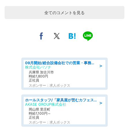
全てのコメントを見る
09月開始/総合設備会社での営業・事務のお仕事/車通勤可/賞与あり/営業/営業事務
＞
株式会社パソナ
兵庫県 加古川市
時給1,800円
正社員
スポンサー：求人ボックス
ホールスタッフ/「家具屋が営むカフェスタッフ!」週2日～OK!嬉しいまかない付き/岡山県/浅口郡里庄町
＞
AKASE GROUP株式会社
岡山県 里庄町
時給1,100円～
正社員
スポンサー：求人ボックス