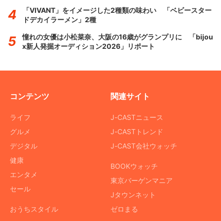
「VIVANT」をイメージした2種類の味わい 「ベビースター
ドデカイラーメン」2種
憧れの女優は小松菜奈、大阪の16歳がグランプリに 「bijou
x新人発掘オーディション2026」リポート
コンテンツ
関連サイト
ライフ
J-CASTニュース
グルメ
J-CASTトレンド
デジタル
J-CAST会社ウォッチ
健康
BOOKウォッチ
エンタメ
東京バーゲンマニア
セール
Jタウンネット
おうちスタイル
ゼロまる