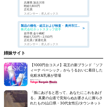
兵庫県 加古川市
時給1,800円
正社員
スポンサー：求人ボックス
製品の梱包・組立および検査・ 奥州市江刺/大手企業で長期安定 梱包・検査・組立/半年経過毎に5万円の報奨金有
＞
株式会社ホットスタッフ岩手
岩手県 金ケ崎町
時給1,720円～2,150円
正社員 / 派遣社員
スポンサー：求人ボックス
姉妹サイト
【1000円台コスメ】花王の新ブランド「ソフ
ィーナ ベーシック」からうるおいに着目した
化粧水&乳液が登場
「孫にあげると思って、あなたにこれをあげ
る」 真夏の山道で見知らぬお婆さんに握らさ
れたもの(山口県・30代女性)|Jタウンネット