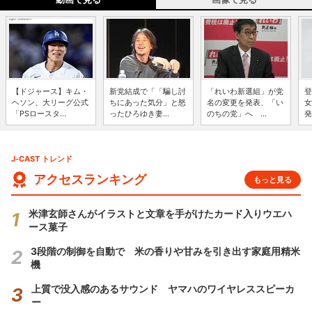
【ドジャース】キム・
新党結成で「「騙し討
「れいわ新選組」が党
登
ヘソン、大リーグ公式
ちにあった気分」と怒
名の変更を発表、「い
女
「PSロースタ...
ったひろゆき妻...
のちの党」へ ...
発
J-CAST トレンド
アクセスランキング
もっと見る
米津玄師さんがイラストと文章を手がけたカード入りウエハ
ース菓子
3段階の制御を自動で 米の香りや甘みを引き出す家庭用精米
機
上質で没入感のあるサウンド ヤマハのワイヤレススピーカ
ー