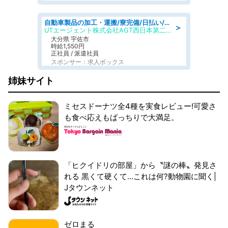
自動車製品の加工・運搬/寮完備/日払い/工場・製造
＞
UTエージェント株式会社AGT西日本第二CU
大分県 宇佐市
時給1,550円
正社員 / 派遣社員
スポンサー：求人ボックス
姉妹サイト
ミセスドーナツ全4種を実食レビュー!可愛さ
も食べ応えもばっちりで大満足。
「ヒクイドリの部屋」から〝謎の棒〟発見さ
れる 黒くて硬くて...これは何?動物園に聞く|
Jタウンネット
ゼロまる