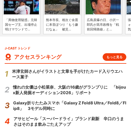
「異物使用疑惑」元韓
熊本市長、相次ぐ余震
広島原爆の日、小沢一
張
国セーブ王、出場停止
に本音ぽつり「もう嫌
郎氏が高市政権を「戦
ォ
明けマウンドで...
だなぁ」 被災...
前回帰路線」と...
気
J-CAST トレンド
アクセスランキング
もっと見る
米津玄師さんがイラストと文章を手がけたカード入りウエハ
ース菓子
憧れの女優は小松菜奈、大阪の16歳がグランプリに 「bijou
x新人発掘オーディション2026」リポート
Galaxy折りたたみスマホ「Galaxy Z Fold8 Ultra／Fold8／Fl
ip8」 3モデル同時に
アサヒビール「スーパードライ」ブランド刷新 辛口のうま
さはそのまま飲みごたえアップ