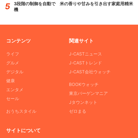
3段階の制御を自動で 米の香りや甘みを引き出す家庭用精米
機
コンテンツ
関連サイト
ライフ
J-CASTニュース
グルメ
J-CASTトレンド
デジタル
J-CAST会社ウォッチ
健康
BOOKウォッチ
エンタメ
東京バーゲンマニア
セール
Jタウンネット
おうちスタイル
ゼロまる
サイトについて