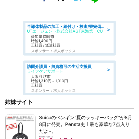
半導体製品の加工・組付け・検査/寮完備/日勤/日払い/工場・製造
＞
UTエージェント株式会社AGT東海第一CU
愛知県 岡崎市
時給1,400円
正社員 / 派遣社員
スポンサー：求人ボックス
訪問介護員・無資格可の生活支援員
＞
ライフケアサポート
大阪府 堺市
時給1,310円～1,910円
正社員
スポンサー：求人ボックス
姉妹サイト
Suicaのペンギン"夏のラッキーバッグ"が8月
8日に発売。Pensta史上最も豪華な7点入り
だよ~。