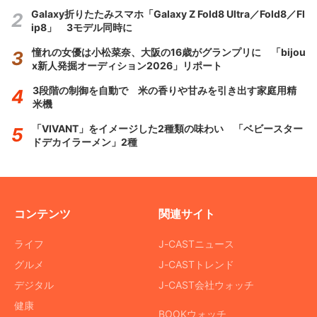
Galaxy折りたたみスマホ「Galaxy Z Fold8 Ultra／Fold8／Fl
ip8」 3モデル同時に
憧れの女優は小松菜奈、大阪の16歳がグランプリに 「bijou
x新人発掘オーディション2026」リポート
3段階の制御を自動で 米の香りや甘みを引き出す家庭用精
米機
「VIVANT」をイメージした2種類の味わい 「ベビースター
ドデカイラーメン」2種
コンテンツ
関連サイト
ライフ
J-CASTニュース
グルメ
J-CASTトレンド
デジタル
J-CAST会社ウォッチ
健康
BOOKウォッチ