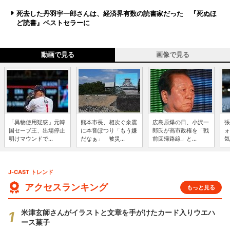
死去した丹羽宇一郎さんは、経済界有数の読書家だった 『死ぬほ
ど読書』ベストセラーに
動画で見る
画像で見る
「異物使用疑惑」元韓
熊本市長、相次ぐ余震
広島原爆の日、小沢一
張
国セーブ王、出場停止
に本音ぽつり「もう嫌
郎氏が高市政権を「戦
ォ
明けマウンドで...
だなぁ」 被災...
前回帰路線」と...
気
J-CAST トレンド
アクセスランキング
もっと見る
米津玄師さんがイラストと文章を手がけたカード入りウエハ
ース菓子