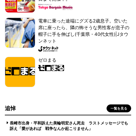
電車に乗った途端にグズる2歳息子。空いた
席に座ったら、隣の怖そうな男性客が息子の
帽子に手を伸ばし(千葉県・40代女性)|Jタウ
ンネット
ゼロまる
追悼
一覧を見る
長崎市出身・平和訴えた美輪明宏さん死去 ラストメッセージでも
訴え「愛があれば 戦争なんか起こりません」