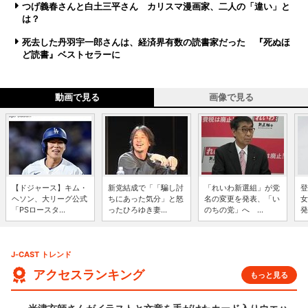
つげ義春さんと白土三平さん カリスマ漫画家、二人の「違い」と
は？
死去した丹羽宇一郎さんは、経済界有数の読書家だった 『死ぬほ
ど読書』ベストセラーに
動画で見る
画像で見る
【ドジャース】キム・
新党結成で「「騙し討
「れいわ新選組」が党
登
ヘソン、大リーグ公式
ちにあった気分」と怒
名の変更を発表、「い
女
「PSロースタ...
ったひろゆき妻...
のちの党」へ ...
発
J-CAST トレンド
アクセスランキング
もっと見る