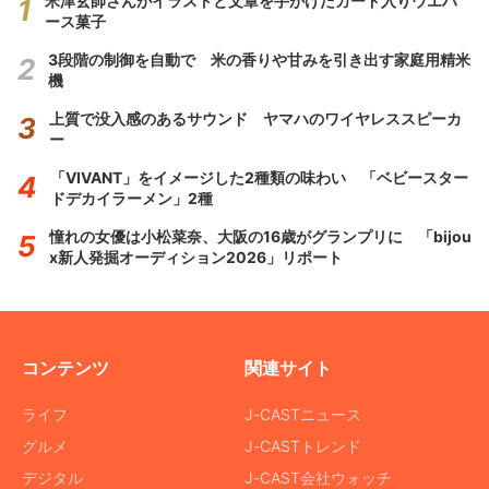
米津玄師さんがイラストと文章を手がけたカード入りウエハ
ース菓子
3段階の制御を自動で 米の香りや甘みを引き出す家庭用精米
機
上質で没入感のあるサウンド ヤマハのワイヤレススピーカ
ー
「VIVANT」をイメージした2種類の味わい 「ベビースター
ドデカイラーメン」2種
憧れの女優は小松菜奈、大阪の16歳がグランプリに 「bijou
x新人発掘オーディション2026」リポート
コンテンツ
関連サイト
ライフ
J-CASTニュース
グルメ
J-CASTトレンド
デジタル
J-CAST会社ウォッチ