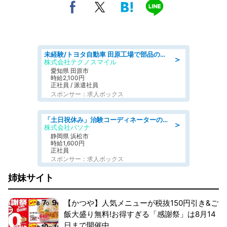
未経験/トヨタ自動車 田原工場で部品の運搬作業/tutumi
＞
株式会社テクノスマイル
愛知県 田原市
時給2,100円
正社員 / 派遣社員
スポンサー：求人ボックス
「土日祝休み」治験コーディネーターのお仕事/未経験OK
＞
株式会社パソナ
静岡県 浜松市
時給1,600円
正社員
スポンサー：求人ボックス
姉妹サイト
【かつや】人気メニューが税抜150円引き&ご
飯大盛り無料!お得すぎる「感謝祭」は8月14
日まで開催中。