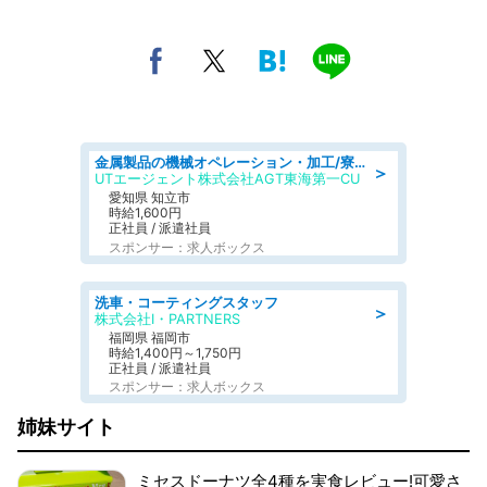
金属製品の機械オペレーション・加工/寮完備/日払い/工場・製造
＞
UTエージェント株式会社AGT東海第一CU
愛知県 知立市
時給1,600円
正社員 / 派遣社員
スポンサー：求人ボックス
洗車・コーティングスタッフ
＞
株式会社I・PARTNERS
福岡県 福岡市
時給1,400円～1,750円
正社員 / 派遣社員
スポンサー：求人ボックス
姉妹サイト
ミセスドーナツ全4種を実食レビュー!可愛さ