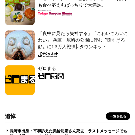
も食べ応えもばっちりで大満足。
「夜中に見たら失神する」「こわいこわいこ
わい」 兵庫・尼崎の公園に佇む〝謎すぎる
顔〟に1.3万人戦慄|Jタウンネット
ゼロまる
追悼
一覧を見る
長崎市出身・平和訴えた美輪明宏さん死去 ラストメッセージでも