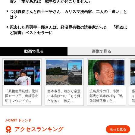
訴え「愛があれば 戦争なんか起こりません」
つげ義春さんと白土三平さん カリスマ漫画家、二人の「違い」と
は？
死去した丹羽宇一郎さんは、経済界有数の読書家だった 『死ぬほ
ど読書』ベストセラーに
動画で見る
画像で見る
「異物使用疑惑」元韓
熊本市長、相次ぐ余震
広島原爆の日、小沢一
張
国セーブ王、出場停止
に本音ぽつり「もう嫌
郎氏が高市政権を「戦
ォ
明けマウンドで...
だなぁ」 被災...
前回帰路線」と...
気
J-CAST トレンド
アクセスランキング
もっと見る