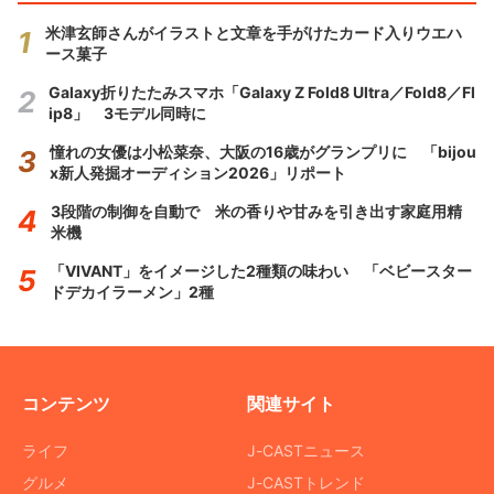
米津玄師さんがイラストと文章を手がけたカード入りウエハ
ース菓子
Galaxy折りたたみスマホ「Galaxy Z Fold8 Ultra／Fold8／Fl
ip8」 3モデル同時に
憧れの女優は小松菜奈、大阪の16歳がグランプリに 「bijou
x新人発掘オーディション2026」リポート
3段階の制御を自動で 米の香りや甘みを引き出す家庭用精
米機
「VIVANT」をイメージした2種類の味わい 「ベビースター
ドデカイラーメン」2種
コンテンツ
関連サイト
ライフ
J-CASTニュース
グルメ
J-CASTトレンド