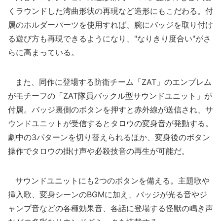
くラウンドした湾曲形状の再現など造形にもこだわる。付
属のホルダーパーツを使用すれば、腕にバッジを取り付け
る遊び方も再現できるようになり、"なりきり度合い"がさ
らに高まっている。
また、同作に登場する防衛チーム「ZAT」のエンブレム
がモチーフの「ZAT隊員バックル型サウンドユニット」が
付属。バッジ裏側のボタンを押すと赤外線が送信され、サ
ウンドユニットが受信するとタロウの変身音が発動する。
劇中の3パターンを切り替えられるほか、変身後のボタン
操作でタロウの掛け声や必殺技音の再生が可能だ。
サウンドユニットにも2つのボタンを備える。主題歌や
挿入歌、変身シーンのBGMに加え、バッジが光る音やジ
ャンプ音などの各種効果音、各話に登場する怪獣の鳴き声