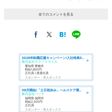
全てのコメントを見る
2026年転職応援キャンペーン!入社特典58万円/デンソーで働こう!自動車工場で小型部品の検査業務 denso aichi
＞
株式会社テクノスマイル
愛知県 豊橋市
時給1,800円
正社員 / 派遣社員
スポンサー：求人ボックス
08月開始/「土日祝休み」ヘルスケア業界の産業保健師/高時給/未経験OK/要資格:保健師、正看護師
＞
株式会社パソナ
福岡県 福岡市
時給2,300円
正社員
スポンサー：求人ボックス