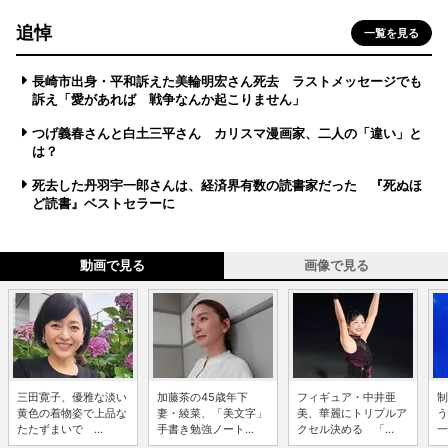
追悼
一覧を見る
長崎市出身・平和訴えた美輪明宏さん死去 ラストメッセージでも
訴え「愛があれば 戦争なんか起こりません」
つげ義春さんと白土三平さん カリスマ漫画家、二人の「違い」と
は？
死去した丹羽宇一郎さんは、経済界有数の読書家だった 『死ぬほ
ど読書』ベストセラーに
動画で見る
画像で見る
三田寛子、優雅な淡い
加藤茶の45歳年下
フィギュア・中井亜
制
黄色の着物姿で上品な
妻・綾菜、「美文字」
美、華麗にトリプルア
う
たたずまいで ...
手書き勉強ノート...
クセル決める 「...
一