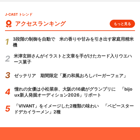
J-CAST トレンド
アクセスランキング
もっと見る
3段階の制御を自動で 米の香りや甘みを引き出す家庭用精米
機
米津玄師さんがイラストと文章を手がけたカード入りウエハ
ース菓子
ゼッテリア 期間限定「夏の和風おろしバーガーフェア」
憧れの女優は小松菜奈、大阪の16歳がグランプリに 「bijo
ux新人発掘オーディション2026」リポート
「VIVANT」をイメージした2種類の味わい 「ベビースター
ドデカイラーメン」2種