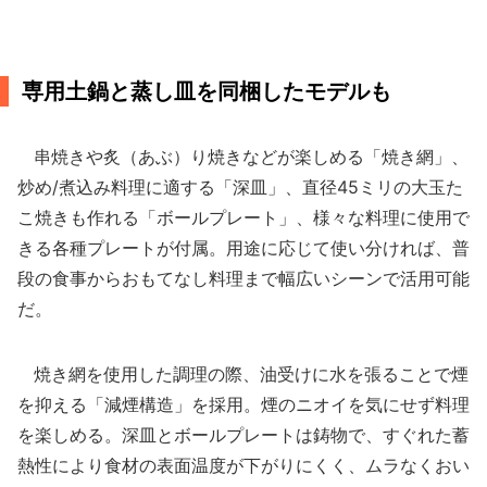
専用土鍋と蒸し皿を同梱したモデルも
串焼きや炙（あぶ）り焼きなどが楽しめる「焼き網」、
炒め/煮込み料理に適する「深皿」、直径45ミリの大玉た
こ焼きも作れる「ボールプレート」、様々な料理に使用で
きる各種プレートが付属。用途に応じて使い分ければ、普
段の食事からおもてなし料理まで幅広いシーンで活用可能
だ。
焼き網を使用した調理の際、油受けに水を張ることで煙
を抑える「減煙構造」を採用。煙のニオイを気にせず料理
を楽しめる。深皿とボールプレートは鋳物で、すぐれた蓄
熱性により食材の表面温度が下がりにくく、ムラなくおい