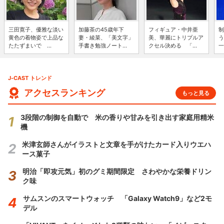
三田寛子、優雅な淡い
加藤茶の45歳年下
フィギュア・中井亜
制
黄色の着物姿で上品な
妻・綾菜、「美文字」
美、華麗にトリプルア
う
たたずまいで ...
手書き勉強ノート...
クセル決める 「...
一
J-CAST トレンド
アクセスランキング
もっと見る
3段階の制御を自動で 米の香りや甘みを引き出す家庭用精米
機
米津玄師さんがイラストと文章を手がけたカード入りウエハ
ース菓子
明治「即攻元気」初のグミ期間限定 さわやかな栄養ドリン
ク味
サムスンのスマートウォッチ 「Galaxy Watch9」など2モ
デル