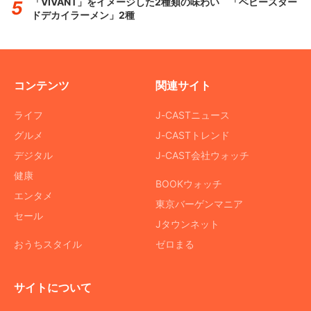
「VIVANT」をイメージした2種類の味わい 「ベビースター
ドデカイラーメン」2種
コンテンツ
関連サイト
ライフ
J-CASTニュース
グルメ
J-CASTトレンド
デジタル
J-CAST会社ウォッチ
健康
BOOKウォッチ
エンタメ
東京バーゲンマニア
セール
Jタウンネット
おうちスタイル
ゼロまる
サイトについて