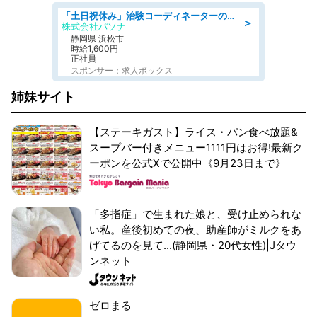
「土日祝休み」治験コーディネーターのお仕事/未経験OK
＞
株式会社パソナ
静岡県 浜松市
時給1,600円
正社員
スポンサー：求人ボックス
姉妹サイト
【ステーキガスト】ライス・パン食べ放題&
スープバー付きメニュー1111円はお得!最新ク
ーポンを公式Xで公開中《9月23日まで》
「多指症」で生まれた娘と、受け止められな
い私。産後初めての夜、助産師がミルクをあ
げてるのを見て...(静岡県・20代女性)|Jタウ
ンネット
ゼロまる