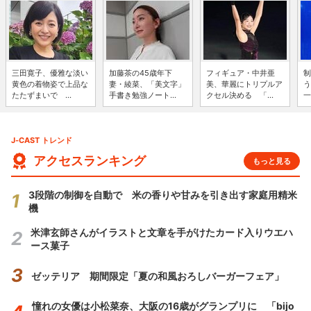
三田寛子、優雅な淡い
加藤茶の45歳年下
フィギュア・中井亜
制
黄色の着物姿で上品な
妻・綾菜、「美文字」
美、華麗にトリプルア
う
たたずまいで ...
手書き勉強ノート...
クセル決める 「...
一
J-CAST トレンド
アクセスランキング
もっと見る
3段階の制御を自動で 米の香りや甘みを引き出す家庭用精米
機
米津玄師さんがイラストと文章を手がけたカード入りウエハ
ース菓子
ゼッテリア 期間限定「夏の和風おろしバーガーフェア」
憧れの女優は小松菜奈、大阪の16歳がグランプリに 「bijo