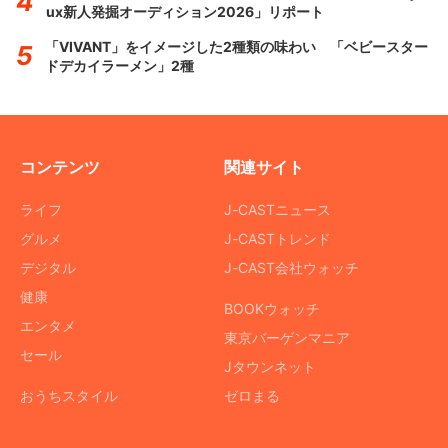
ux新人発掘オーディション2026」リポート
「VIVANT」をイメージした2種類の味わい 「ベビースター
ドデカイラーメン」2種
コンテンツ
関連サイト
ライフ
J-CASTニュース
グルメ
J-CASTトレンド
デジタル
J-CAST会社ウォッチ
健康
BOOKウォッチ
エンタメ
東京バーゲンマニア
セール
Jタウンネット
おうちスタイル
ゼロまる