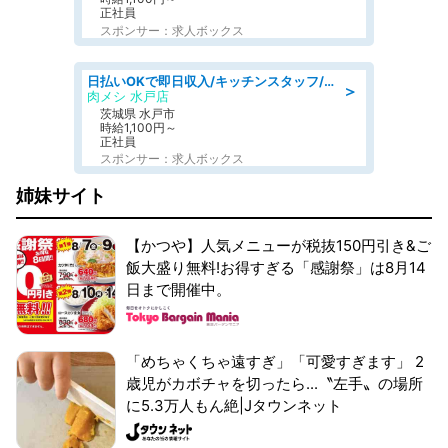
正社員
スポンサー：求人ボックス
日払いOKで即日収入/キッチンスタッフ/「原付免許必須」デリバリー業務など、自己成長可能な幅広い仕事に挑戦!髪型自由&ピアス・ネイルOK/茨城県/水戸市
＞
肉メシ 水戸店
茨城県 水戸市
時給1,100円～
正社員
スポンサー：求人ボックス
姉妹サイト
【かつや】人気メニューが税抜150円引き&ご
飯大盛り無料!お得すぎる「感謝祭」は8月14
日まで開催中。
「めちゃくちゃ遠すぎ」「可愛すぎます」 2
歳児がカボチャを切ったら...〝左手〟の場所
に5.3万人もん絶|Jタウンネット